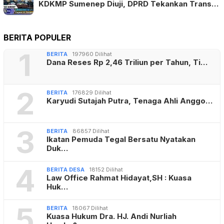
KDKMP Sumenep Diuji, DPRD Tekankan Trans…
BERITA POPULER
1
BERITA
197960 Dilihat
Dana Reses Rp 2,46 Triliun per Tahun, Ti…
2
BERITA
176829 Dilihat
Karyudi Sutajah Putra, Tenaga Ahli Anggo…
3
BERITA
86857 Dilihat
Ikatan Pemuda Tegal Bersatu Nyatakan
Duk…
4
BERITA DESA
18152 Dilihat
Law Office Rahmat Hidayat,SH : Kuasa
Huk…
5
BERITA
18067 Dilihat
Kuasa Hukum Dra. HJ. Andi Nurliah