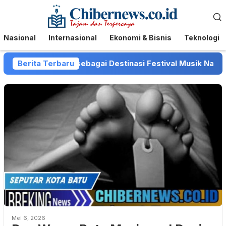
Loncat
Menu
ke
Mobile
konten
Nasional
Internasional
Ekonomi & Bisnis
Teknologi
si Kota Batu sebagai Destinasi Festival Musik Nasional
Berita Terbaru
Mei 6, 2026