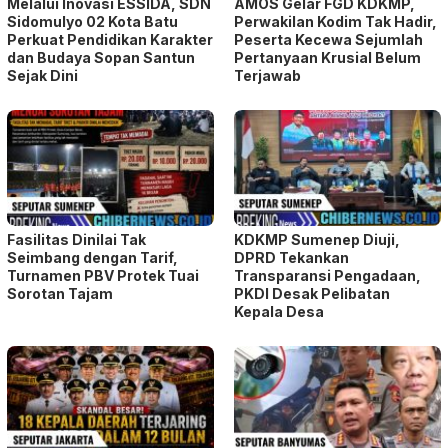
Melalui Inovasi ESSIDA, SDN
AMOS Gelar FGD KDKMP,
Sidomulyo 02 Kota Batu
Perwakilan Kodim Tak Hadir,
Perkuat Pendidikan Karakter
Peserta Kecewa Sejumlah
dan Budaya Sopan Santun
Pertanyaan Krusial Belum
Sejak Dini
Terjawab
Fasilitas Dinilai Tak
KDKMP Sumenep Diuji,
Seimbang dengan Tarif,
DPRD Tekankan
Turnamen PBV Protek Tuai
Transparansi Pengadaan,
Sorotan Tajam
PKDI Desak Pelibatan
Kepala Desa