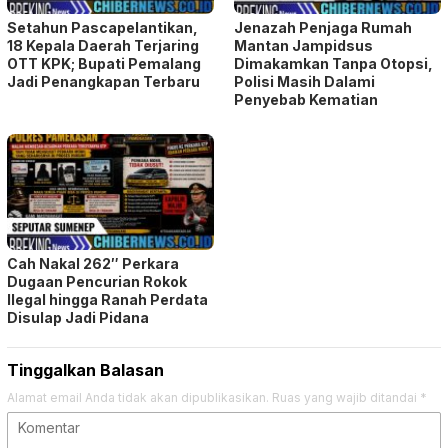
Setahun Pascapelantikan,
Jenazah Penjaga Rumah
18 Kepala Daerah Terjaring
Mantan Jampidsus
OTT KPK; Bupati Pemalang
Dimakamkan Tanpa Otopsi,
Jadi Penangkapan Terbaru
Polisi Masih Dalami
Penyebab Kematian
Cah Nakal 262″ Perkara
Dugaan Pencurian Rokok
Ilegal hingga Ranah Perdata
Disulap Jadi Pidana
Tinggalkan Balasan
Alamat email Anda tidak akan dipublikasikan.
Ruas yang wajib ditandai
*