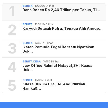
1
BERITA
197960 Dilihat
Dana Reses Rp 2,46 Triliun per Tahun, Ti…
2
BERITA
176829 Dilihat
Karyudi Sutajah Putra, Tenaga Ahli Anggo…
3
BERITA
86857 Dilihat
Ikatan Pemuda Tegal Bersatu Nyatakan
Duk…
4
BERITA DESA
18152 Dilihat
Law Office Rahmat Hidayat,SH : Kuasa
Huk…
5
BERITA
18067 Dilihat
Kuasa Hukum Dra. HJ. Andi Nurliah
Hamka&…