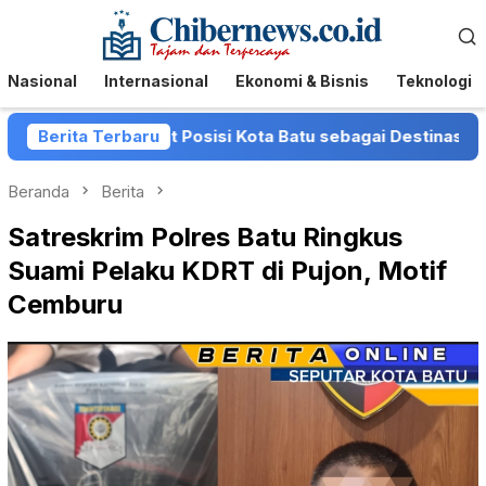
Loncat
Menu
ke
Mobile
konten
Nasional
Internasional
Ekonomi & Bisnis
Teknologi
 Perkuat Posisi Kota Batu sebagai Destinasi Festival Musik
Berita Terbaru
Beranda
Berita
Satreskrim Polres Batu Ringkus
Suami Pelaku KDRT di Pujon, Motif
Cemburu