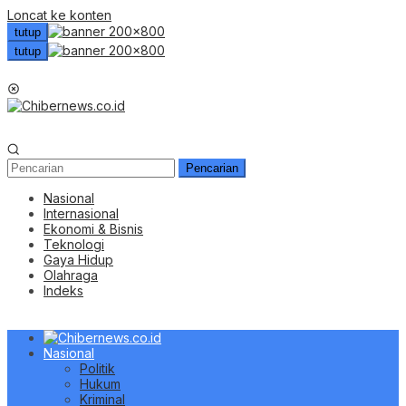
Loncat ke konten
tutup
tutup
Menu Mobile
Pencarian
Nasional
Internasional
Ekonomi & Bisnis
Teknologi
Gaya Hidup
Olahraga
Indeks
Nasional
Politik
Hukum
Kriminal