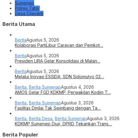
Sumenep
Polres Tator
Desa Cijayanti
Berita Utama
Berita
Agustus 5, 2026
Kolaborasi PartiLibur Caravan dan Pemkot…
Berita
Agustus 5, 2026
Presiden LIRA Gelar Konsolidasi di Malan…
Berita
Agustus 5, 2026
Melalui Inovasi ESSIDA, SDN Sidomulyo 02…
Berita
,
Berita Sumenap
Agustus 4, 2026
AMOS Gelar FGD KDKMP, Perwakilan Kodim T…
Berita
,
Berita Sumenap
Agustus 3, 2026
Fasilitas Dinilai Tak Seimbang dengan Ta…
Berita
,
Berita Desa
,
Berita Sumenap
Agustus 3, 2026
KDKMP Sumenep Diuji, DPRD Tekankan Trans…
Berita Populer