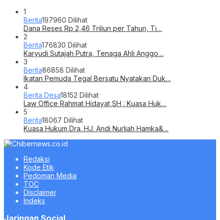
1
Berita
197960 Dilihat
Dana Reses Rp 2,46 Triliun per Tahun, Ti…
2
Berita
176830 Dilihat
Karyudi Sutajah Putra, Tenaga Ahli Anggo…
3
Berita
86858 Dilihat
Ikatan Pemuda Tegal Bersatu Nyatakan Duk…
4
Berita Desa
18152 Dilihat
Law Office Rahmat Hidayat,SH : Kuasa Huk…
5
Berita
18067 Dilihat
Kuasa Hukum Dra. HJ. Andi Nurliah Hamka&…
Redaksi
Kode Etik
Pedoman Media
TOC
Disclaimer
Indeks
Jaringan Social