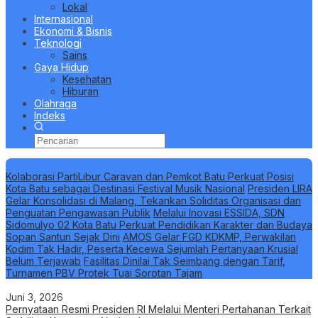
Lokal
Internasional
Ekonomi & Bisnis
Teknologi
Sains
Gaya Hidup
Kesehatan
Hiburan
Olahraga
Indeks
Berita Terbaru
Kolaborasi PartiLibur Caravan dan Pemkot Batu Perkuat Posisi
Kota Batu sebagai Destinasi Festival Musik Nasional
Presiden LIRA
Gelar Konsolidasi di Malang, Tekankan Soliditas Organisasi dan
Penguatan Pengawasan Publik
Melalui Inovasi ESSIDA, SDN
Sidomulyo 02 Kota Batu Perkuat Pendidikan Karakter dan Budaya
Sopan Santun Sejak Dini
AMOS Gelar FGD KDKMP, Perwakilan
Kodim Tak Hadir, Peserta Kecewa Sejumlah Pertanyaan Krusial
Belum Terjawab
Fasilitas Dinilai Tak Seimbang dengan Tarif,
Turnamen PBV Protek Tuai Sorotan Tajam
Juni 3, 2026
Pernyataan Resmi Presiden RI Melalui Menteri Pertahanan Terkait