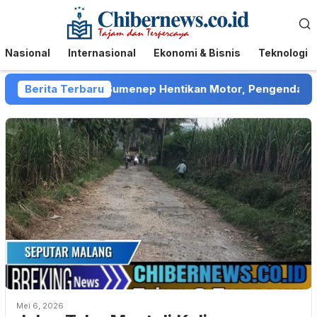
Loncat
Menu
ke
Mobile
konten
Nasional
Internasional
Ekonomi & Bisnis
Teknologi
t Collector di Sumenep Hentikan Motor, Pengendara Meng
Berita Terbaru
Mei 6, 2026