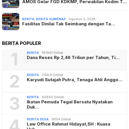
AMOS Gelar FGD KDKMP, Perwakilan Kodim T…
BERITA
,
BERITA SUMENAP
Agustus 3, 2026
Fasilitas Dinilai Tak Seimbang dengan Ta…
BERITA POPULER
1
BERITA
197961 Dilihat
Dana Reses Rp 2,46 Triliun per Tahun, Ti…
2
BERITA
176831 Dilihat
Karyudi Sutajah Putra, Tenaga Ahli Anggo…
3
BERITA
86860 Dilihat
Ikatan Pemuda Tegal Bersatu Nyatakan
Duk…
4
BERITA DESA
18154 Dilihat
Law Office Rahmat Hidayat,SH : Kuasa