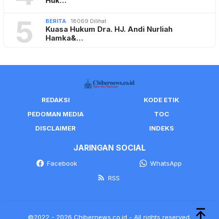
Huk…
5
BERITA
18069 Dilihat
Kuasa Hukum Dra. HJ. Andi Nurliah
Hamka&…
REDAKSI
KODE ETIK
PEDOMAN MEDIA
TOC
DISCLAIMER
INDEKS
JARINGAN SOCIAL
Facebook
WhatsApp
RSS
©2022 - 2026 Chibernews.co.id - All rights reserved.