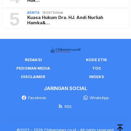
Huk…
5
BERITA
18067 Dilihat
Kuasa Hukum Dra. HJ. Andi Nurliah
Hamka&…
REDAKSI
KODE ETIK
PEDOMAN MEDIA
TOC
DISCLAIMER
INDEKS
JARINGAN SOCIAL
Facebook
WhatsApp
RSS
©2022 - 2026 Chibernews.co.id - All rights reserved.