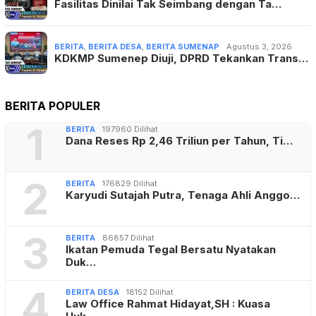
Fasilitas Dinilai Tak Seimbang dengan Ta…
BERITA
,
BERITA DESA
,
BERITA SUMENAP
Agustus 3, 2026
KDKMP Sumenep Diuji, DPRD Tekankan Trans…
BERITA POPULER
1
BERITA
197960 Dilihat
Dana Reses Rp 2,46 Triliun per Tahun, Ti…
2
BERITA
176829 Dilihat
Karyudi Sutajah Putra, Tenaga Ahli Anggo…
3
BERITA
86857 Dilihat
Ikatan Pemuda Tegal Bersatu Nyatakan
Duk…
4
BERITA DESA
18152 Dilihat
Law Office Rahmat Hidayat,SH : Kuasa