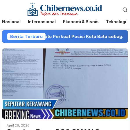
Loncat
Menu
ke
Mobile
konten
Nasional
Internasional
Ekonomi & Bisnis
Teknologi
an dan Pemkot Batu Perkuat Posisi Kota Batu sebagai Destin
Berita Terbaru
April 28, 2026