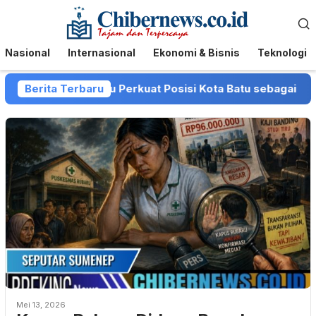
Loncat
Menu
ke
Mobile
konten
Nasional
Internasional
Ekonomi & Bisnis
Teknologi
an Pemkot Batu Perkuat Posisi Kota Batu sebagai Destinasi
Berita Terbaru
Mei 13, 2026