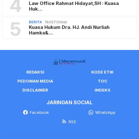
4
Law Office Rahmat Hidayat,SH : Kuasa
Huk…
5
BERITA
18067 Dilihat
Kuasa Hukum Dra. HJ. Andi Nurliah
Hamka&…
REDAKSI
KODE ETIK
PEDOMAN MEDIA
TOC
DISCLAIMER
INDEKS
JARINGAN SOCIAL
Facebook
WhatsApp
RSS