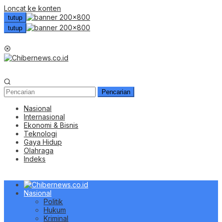
Loncat ke konten
tutup
tutup
Menu Mobile
Pencarian
Nasional
Internasional
Ekonomi & Bisnis
Teknologi
Gaya Hidup
Olahraga
Indeks
Nasional
Politik
Hukum
Kriminal