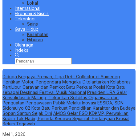
Lokal
Internasional
Ekonomi & Bisnis
Teknologi
Sains
Gaya Hidup
Kesehatan
Hiburan
Olahraga
Indeks
Berita Terbaru
Diduga Bergaya Preman, Tiga Debt Collector di Sumenep
Hentikan Motor, Pengendara Mengaku Ditelantarkan
Kolaborasi
PartiLibur Caravan dan Pemkot Batu Perkuat Posisi Kota Batu
sebagai Destinasi Festival Musik Nasional
Presiden LIRA Gelar
Konsolidasi di Malang, Tekankan Soliditas Organisasi dan
Penguatan Pengawasan Publik
Melalui Inovasi ESSIDA, SDN
Sidomulyo 02 Kota Batu Perkuat Pendidikan Karakter dan Budaya
Sopan Santun Sejak Dini
AMOS Gelar FGD KDKMP, Perwakilan
Kodim Tak Hadir, Peserta Kecewa Sejumlah Pertanyaan Krusial
Belum Terjawab
Mei 1, 2026