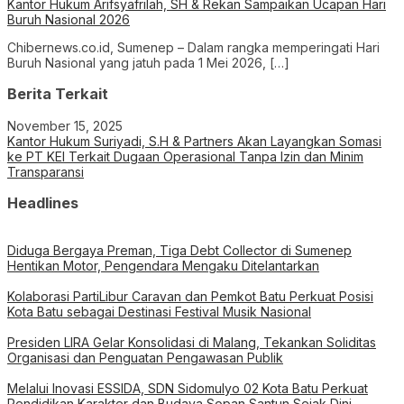
Kantor Hukum Arifsyafrilah, SH & Rekan Sampaikan Ucapan Hari
Buruh Nasional 2026
Chibernews.co.id, Sumenep – Dalam rangka memperingati Hari
Buruh Nasional yang jatuh pada 1 Mei 2026, […]
Berita Terkait
November 15, 2025
Kantor Hukum Suriyadi, S.H & Partners Akan Layangkan Somasi
ke PT KEI Terkait Dugaan Operasional Tanpa Izin dan Minim
Transparansi
Headlines
Diduga Bergaya Preman, Tiga Debt Collector di Sumenep
Hentikan Motor, Pengendara Mengaku Ditelantarkan
Kolaborasi PartiLibur Caravan dan Pemkot Batu Perkuat Posisi
Kota Batu sebagai Destinasi Festival Musik Nasional
Presiden LIRA Gelar Konsolidasi di Malang, Tekankan Soliditas
Organisasi dan Penguatan Pengawasan Publik
Melalui Inovasi ESSIDA, SDN Sidomulyo 02 Kota Batu Perkuat
Pendidikan Karakter dan Budaya Sopan Santun Sejak Dini