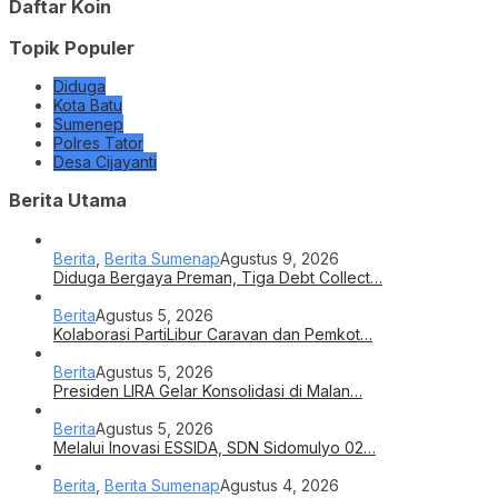
Daftar Koin
Topik Populer
Diduga
Kota Batu
Sumenep
Polres Tator
Desa Cijayanti
Berita Utama
Berita
,
Berita Sumenap
Agustus 9, 2026
Diduga Bergaya Preman, Tiga Debt Collect…
Berita
Agustus 5, 2026
Kolaborasi PartiLibur Caravan dan Pemkot…
Berita
Agustus 5, 2026
Presiden LIRA Gelar Konsolidasi di Malan…
Berita
Agustus 5, 2026
Melalui Inovasi ESSIDA, SDN Sidomulyo 02…
Berita
,
Berita Sumenap
Agustus 4, 2026