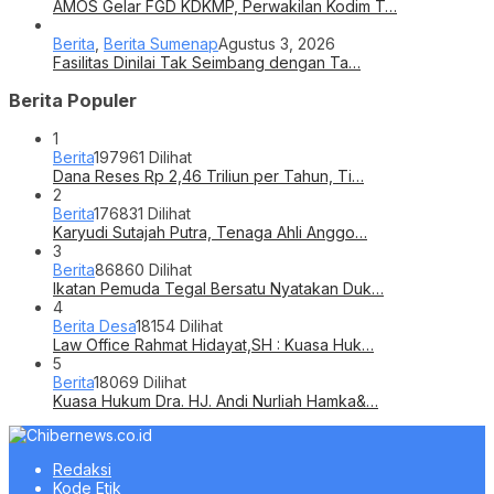
AMOS Gelar FGD KDKMP, Perwakilan Kodim T…
Berita
,
Berita Sumenap
Agustus 3, 2026
Fasilitas Dinilai Tak Seimbang dengan Ta…
Berita Populer
1
Berita
197961 Dilihat
Dana Reses Rp 2,46 Triliun per Tahun, Ti…
2
Berita
176831 Dilihat
Karyudi Sutajah Putra, Tenaga Ahli Anggo…
3
Berita
86860 Dilihat
Ikatan Pemuda Tegal Bersatu Nyatakan Duk…
4
Berita Desa
18154 Dilihat
Law Office Rahmat Hidayat,SH : Kuasa Huk…
5
Berita
18069 Dilihat
Kuasa Hukum Dra. HJ. Andi Nurliah Hamka&…
Redaksi
Kode Etik