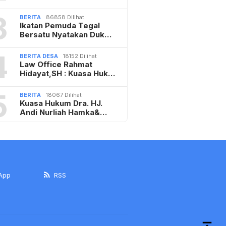
3
BERITA
86858 Dilihat
Ikatan Pemuda Tegal
Bersatu Nyatakan Duk…
4
BERITA DESA
18152 Dilihat
Law Office Rahmat
Hidayat,SH : Kuasa Huk…
5
BERITA
18067 Dilihat
Kuasa Hukum Dra. HJ.
Andi Nurliah Hamka&…
App
RSS