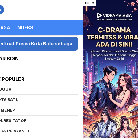
tutup
n
RAGA
INDEKS
i Kota Batu sebagai Destinasi Festival Musik Nasional
AR KOIN
K POPULER
IDUGA
OTA BATU
UMENEP
OLRES TATOR
SA CIJAYANTI