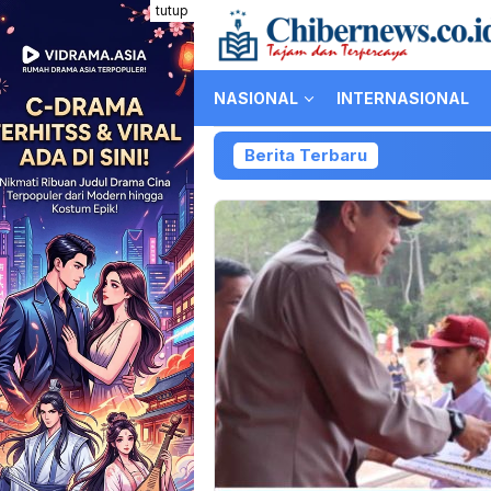
Loncat
tutup
ke
konten
NASIONAL
INTERNASIONAL
Berita Terbaru
Ko