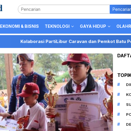
Pencaria
EKONOMI & BISNIS
TEKNOLOGI
GAYA HIDUP
OLAH
laborasi PartiLibur Caravan dan Pemkot Batu Perkuat Posis
DAFT
TOPI
D
K
S
P
DE