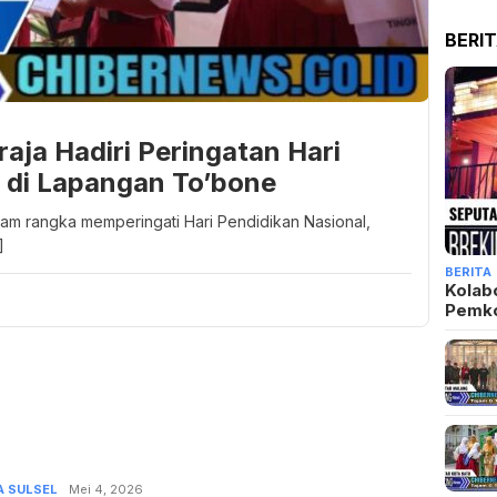
BERI
aja Hadiri Peringatan Hari
 di Lapangan To’bone
lam rangka memperingati Hari Pendidikan Nasional,
]
BERITA
Kolab
Pemk
A SULSEL
Admin
Mei 4, 2026