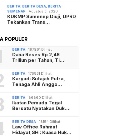
BERITA
,
BERITA DESA
,
BERITA
SUMENAP
Agustus 3, 2026
KDKMP Sumenep Diuji, DPRD
Tekankan Trans…
TA POPULER
1
BERITA
197961 Dilihat
Dana Reses Rp 2,46
Triliun per Tahun, Ti…
2
BERITA
176831 Dilihat
Karyudi Sutajah Putra,
Tenaga Ahli Anggo…
3
BERITA
86860 Dilihat
Ikatan Pemuda Tegal
Bersatu Nyatakan Duk…
4
BERITA DESA
18154 Dilihat
Law Office Rahmat
Hidayat,SH : Kuasa Huk…