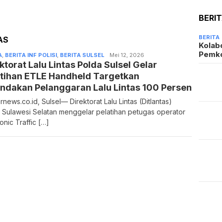
BERI
BERITA
AS
Kolab
Pemk
A
,
BERITA INF POLISI
,
BERITA SULSEL
Admin
Mei 12, 2026
ktorat Lalu Lintas Polda Sulsel Gelar
atihan ETLE Handheld Targetkan
ndakan Pelanggaran Lalu Lintas 100 Persen
rnews.co.id, Sulsel— Direktorat Lalu Lintas (Ditlantas)
 Sulawesi Selatan menggelar pelatihan petugas operator
onic Traffic […]