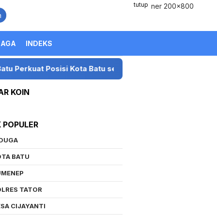
tutup
n
RAGA
INDEKS
kuat Posisi Kota Batu sebagai Destinasi Festival Musik Na
AR KOIN
K POPULER
IDUGA
OTA BATU
UMENEP
OLRES TATOR
SA CIJAYANTI