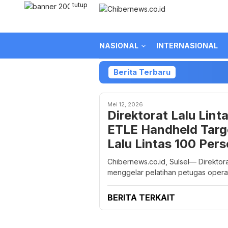
Loncat
tutup
ke
konten
NASIONAL
INTERNASIONAL
Berita Terbaru
Mei 12, 2026
Direktorat Lalu Lint
ETLE Handheld Targ
Lalu Lintas 100 Per
Chibernews.co.id, Sulsel— Direktorat
menggelar pelatihan petugas operato
BERITA TERKAIT