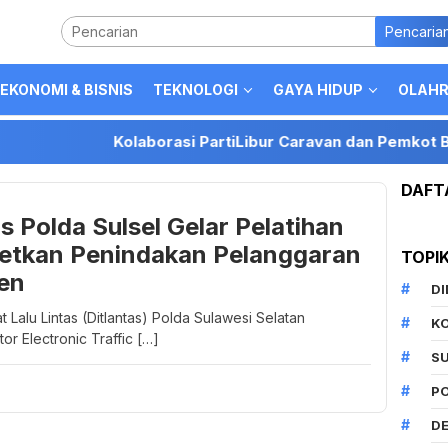
Pencaria
EKONOMI & BISNIS
TEKNOLOGI
GAYA HIDUP
OLAH
Kolaborasi PartiLibur Caravan dan Pemkot Batu Per
DAFT
as Polda Sulsel Gelar Pelatihan
etkan Penindakan Pelanggaran
TOPI
sen
D
 Lalu Lintas (Ditlantas) Polda Sulawesi Selatan
K
r Electronic Traffic […]
S
P
DE