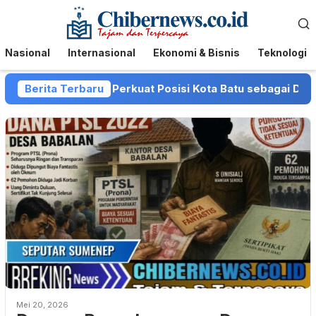
Loncat
Menu
ke
Mobile
konten
Nasional
Internasional
Ekonomi & Bisnis
Teknologi
n Pemkot Batu Perkuat Posisi Kota Batu sebagai Destinasi 
Berita Terbaru
Mei 20, 2026