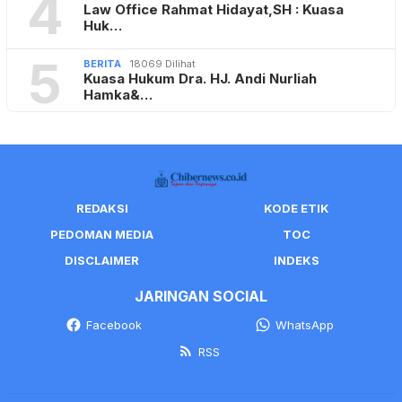
4
Law Office Rahmat Hidayat,SH : Kuasa
Huk…
5
BERITA
18069 Dilihat
Kuasa Hukum Dra. HJ. Andi Nurliah
Hamka&…
REDAKSI
KODE ETIK
PEDOMAN MEDIA
TOC
DISCLAIMER
INDEKS
JARINGAN SOCIAL
Facebook
WhatsApp
RSS