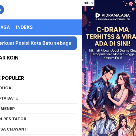
tutup
n
RAGA
INDEKS
i Kota Batu sebagai Destinasi Festival Musik Nasional
AR KOIN
K POPULER
IDUGA
OTA BATU
UMENEP
OLRES TATOR
SA CIJAYANTI