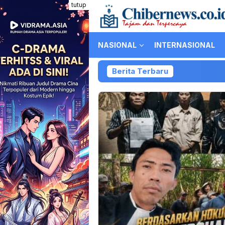
Loncat
tutup
ke
konten
NASIONAL
INTERNASIONAL
Berita Terbaru
K