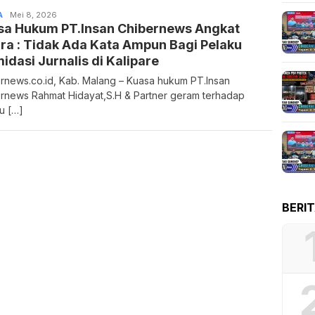
A
Admin
Mei 8, 2026
sa Hukum PT.Insan Chibernews Angkat
ra : Tidak Ada Kata Ampun Bagi Pelaku
midasi Jurnalis di Kalipare
rnews.co.id, Kab. Malang – Kuasa hukum PT.Insan
rnews Rahmat Hidayat,S.H & Partner geram terhadap
u […]
BERI