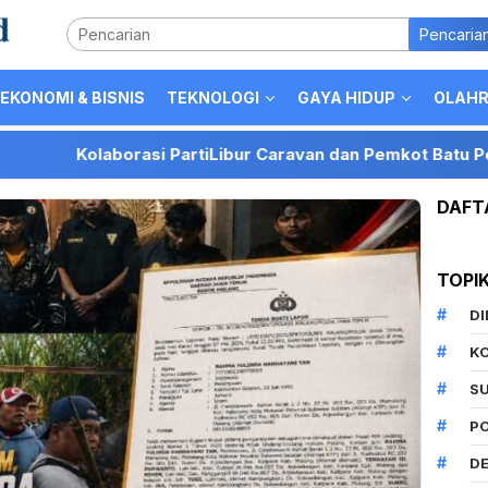
Pencaria
EKONOMI & BISNIS
TEKNOLOGI
GAYA HIDUP
OLAH
olaborasi PartiLibur Caravan dan Pemkot Batu Perkuat Posis
DAFT
TOPI
D
K
S
P
DE