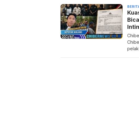
BERIT
Kua
Bica
Inti
Chibe
Chibe
pelak