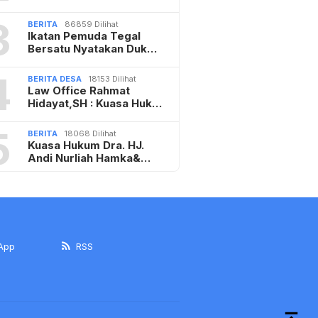
3
BERITA
86859 Dilihat
Ikatan Pemuda Tegal
Bersatu Nyatakan Duk…
4
BERITA DESA
18153 Dilihat
Law Office Rahmat
Hidayat,SH : Kuasa Huk…
5
BERITA
18068 Dilihat
Kuasa Hukum Dra. HJ.
Andi Nurliah Hamka&…
App
RSS