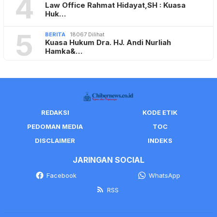
4
Law Office Rahmat Hidayat,SH : Kuasa
Huk…
5
BERITA
18067 Dilihat
Kuasa Hukum Dra. HJ. Andi Nurliah
Hamka&…
REDAKSI
KODE ETIK
PEDOMAN MEDIA
TOC
DISCLAIMER
INDEKS
JARINGAN SOCIAL
Facebook
WhatsApp
RSS