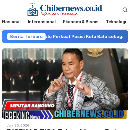
Loncat
Menu
ke
Mobile
konten
Nasional
Internasional
Ekonomi & Bisnis
Teknologi
 dan Pemkot Batu Perkuat Posisi Kota Batu sebagai Destina
Berita Terbaru
Juni 26, 2026