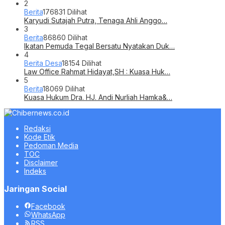
2
Berita
176831 Dilihat
Karyudi Sutajah Putra, Tenaga Ahli Anggo…
3
Berita
86860 Dilihat
Ikatan Pemuda Tegal Bersatu Nyatakan Duk…
4
Berita Desa
18154 Dilihat
Law Office Rahmat Hidayat,SH : Kuasa Huk…
5
Berita
18069 Dilihat
Kuasa Hukum Dra. HJ. Andi Nurliah Hamka&…
Redaksi
Kode Etik
Pedoman Media
TOC
Disclaimer
Indeks
Jaringan Social
Facebook
WhatsApp
RSS