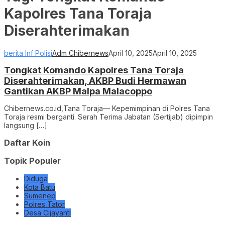
Kapolres Tana Toraja
Diserahterimakan
berita Inf Polisi
Adm Chibernews
April 10, 2025
April 10, 2025
Tongkat Komando Kapolres Tana Toraja
Diserahterimakan, AKBP Budi Hermawan
Gantikan AKBP Malpa Malacoppo
Chibernews.co.id,Tana Toraja— Kepemimpinan di Polres Tana
Toraja resmi berganti. Serah Terima Jabatan (Sertijab) dipimpin
langsung […]
Daftar Koin
Topik Populer
Diduga
Kota Batu
Sumenep
Polres Tator
Desa Cijayanti