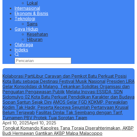
Lokal
Internasional
Ekonomi & Bisnis
Teknologi
Sains
Gaya Hidup
Kesehatan
Hiburan
Olahraga
Indeks
Berita Terbaru
Kolaborasi PartiLibur Caravan dan Pemkot Batu Perkuat Posisi
Kota Batu sebagai Destinasi Festival Musik Nasional
Presiden LIRA
Gelar Konsolidasi di Malang, Tekankan Soliditas Organisasi dan
Penguatan Pengawasan Publik
Melalui Inovasi ESSIDA, SDN
Sidomulyo 02 Kota Batu Perkuat Pendidikan Karakter dan Budaya
Sopan Santun Sejak Dini
AMOS Gelar FGD KDKMP, Perwakilan
Kodim Tak Hadir, Peserta Kecewa Sejumlah Pertanyaan Krusial
Belum Terjawab
Fasilitas Dinilai Tak Seimbang dengan Tarif,
Turnamen PBV Protek Tuai Sorotan Tajam
April 10, 2025
April 10, 2025
Tongkat Komando Kapolres Tana Toraja Diserahterimakan, AKBP
Budi Hermawan Gantikan AKBP Malpa Malacoppo