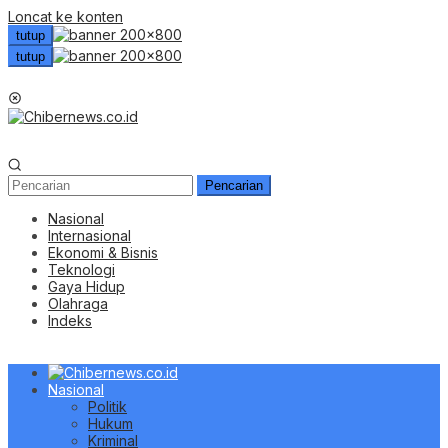
Loncat ke konten
tutup
tutup
Menu Mobile
Pencarian
Nasional
Internasional
Ekonomi & Bisnis
Teknologi
Gaya Hidup
Olahraga
Indeks
Nasional
Politik
Hukum
Kriminal