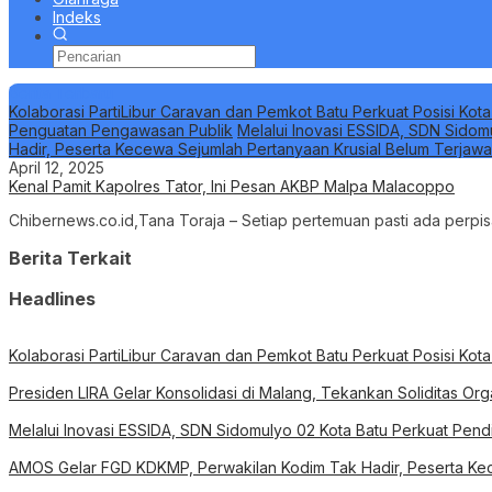
Indeks
Berita Terbaru
Kolaborasi PartiLibur Caravan dan Pemkot Batu Perkuat Posisi Kota
Penguatan Pengawasan Publik
Melalui Inovasi ESSIDA, SDN Sidom
Hadir, Peserta Kecewa Sejumlah Pertanyaan Krusial Belum Terjaw
April 12, 2025
Kenal Pamit Kapolres Tator, Ini Pesan AKBP Malpa Malacoppo
Chibernews.co.id,Tana Toraja – Setiap pertemuan pasti ada perpi
Berita Terkait
Headlines
Kolaborasi PartiLibur Caravan dan Pemkot Batu Perkuat Posisi Kota
Presiden LIRA Gelar Konsolidasi di Malang, Tekankan Soliditas O
Melalui Inovasi ESSIDA, SDN Sidomulyo 02 Kota Batu Perkuat Pend
AMOS Gelar FGD KDKMP, Perwakilan Kodim Tak Hadir, Peserta Kec