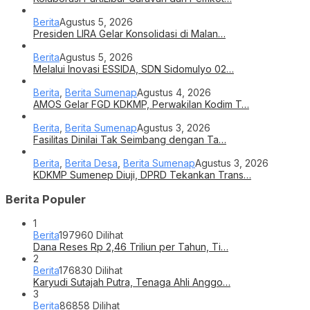
Berita
Agustus 5, 2026
Presiden LIRA Gelar Konsolidasi di Malan…
Berita
Agustus 5, 2026
Melalui Inovasi ESSIDA, SDN Sidomulyo 02…
Berita
,
Berita Sumenap
Agustus 4, 2026
AMOS Gelar FGD KDKMP, Perwakilan Kodim T…
Berita
,
Berita Sumenap
Agustus 3, 2026
Fasilitas Dinilai Tak Seimbang dengan Ta…
Berita
,
Berita Desa
,
Berita Sumenap
Agustus 3, 2026
KDKMP Sumenep Diuji, DPRD Tekankan Trans…
Berita Populer
1
Berita
197960 Dilihat
Dana Reses Rp 2,46 Triliun per Tahun, Ti…
2
Berita
176830 Dilihat
Karyudi Sutajah Putra, Tenaga Ahli Anggo…
3
Berita
86858 Dilihat