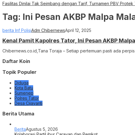
Fasilitas Dinilai Tak Seimbang dengan Tarif, Turnamen PBV Protek
Tag:
Ini Pesan AKBP Malpa Mal
berita Inf Polisi
Adm Chibernews
April 12, 2025
Kenal Pamit Kapolres Tator, Ini Pesan AKBP Mal
Chibernews.co.id,Tana Toraja – Setiap pertemuan pasti ada perpi
Daftar Koin
Topik Populer
Diduga
Kota Batu
Sumenep
Polres Tator
Desa Cijayanti
Berita Utama
Berita
Agustus 5, 2026
Kolaborasi PartiLibur Caravan dan Pemkot…