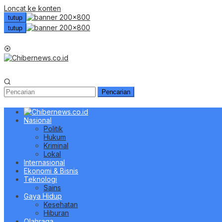
Loncat ke konten
tutup
tutup
Menu Mobile
Pencarian
Nasional
Politik
Hukum
Kriminal
Lokal
Internasional
Ekonomi & Bisnis
Teknologi
Sains
Gaya Hidup
Kesehatan
Hiburan
Olahraga