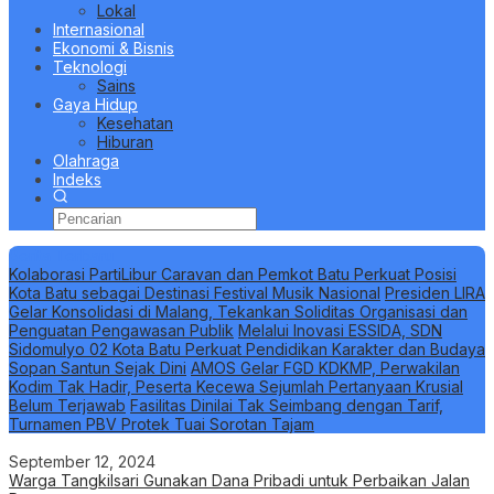
Lokal
Internasional
Ekonomi & Bisnis
Teknologi
Sains
Gaya Hidup
Kesehatan
Hiburan
Olahraga
Indeks
Berita Terbaru
Kolaborasi PartiLibur Caravan dan Pemkot Batu Perkuat Posisi
Kota Batu sebagai Destinasi Festival Musik Nasional
Presiden LIRA
Gelar Konsolidasi di Malang, Tekankan Soliditas Organisasi dan
Penguatan Pengawasan Publik
Melalui Inovasi ESSIDA, SDN
Sidomulyo 02 Kota Batu Perkuat Pendidikan Karakter dan Budaya
Sopan Santun Sejak Dini
AMOS Gelar FGD KDKMP, Perwakilan
Kodim Tak Hadir, Peserta Kecewa Sejumlah Pertanyaan Krusial
Belum Terjawab
Fasilitas Dinilai Tak Seimbang dengan Tarif,
Turnamen PBV Protek Tuai Sorotan Tajam
September 12, 2024
Warga Tangkilsari Gunakan Dana Pribadi untuk Perbaikan Jalan