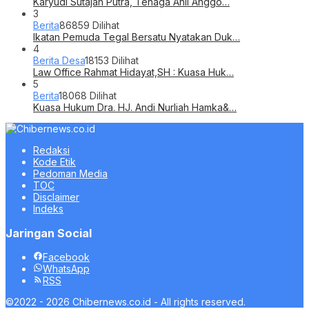
Karyudi Sutajah Putra, Tenaga Ahli Anggo…
3
Berita
86859 Dilihat
Ikatan Pemuda Tegal Bersatu Nyatakan Duk…
4
Berita Desa
18153 Dilihat
Law Office Rahmat Hidayat,SH : Kuasa Huk…
5
Berita
18068 Dilihat
Kuasa Hukum Dra. HJ. Andi Nurliah Hamka&…
Redaksi
Kode Etik
Pedoman Media
TOC
Disclaimer
Indeks
Jaringan Social
Facebook
WhatsApp
RSS
©2022 - 2026 Chibernews.co.id - All rights reserved.