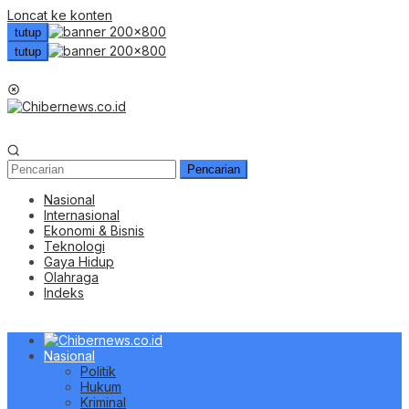
Loncat ke konten
tutup
tutup
Menu Mobile
Pencarian
Nasional
Internasional
Ekonomi & Bisnis
Teknologi
Gaya Hidup
Olahraga
Indeks
Nasional
Politik
Hukum
Kriminal