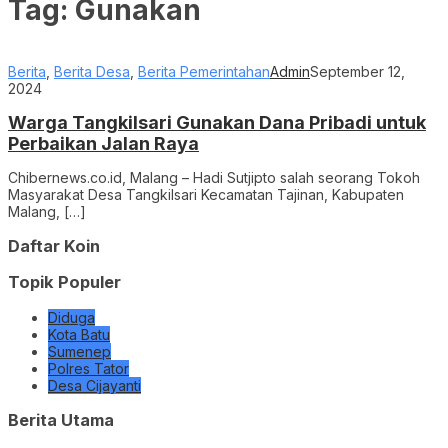
Tag:
Gunakan
Berita
,
Berita Desa
,
Berita Pemerintahan
Admin
September 12,
2024
Warga Tangkilsari Gunakan Dana Pribadi untuk
Perbaikan Jalan Raya
Chibernews.co.id, Malang – Hadi Sutjipto salah seorang Tokoh
Masyarakat Desa Tangkilsari Kecamatan Tajinan, Kabupaten
Malang, […]
Daftar Koin
Topik Populer
Diduga
Kota Batu
Sumenep
Polres Tator
Desa Cijayanti
Berita Utama