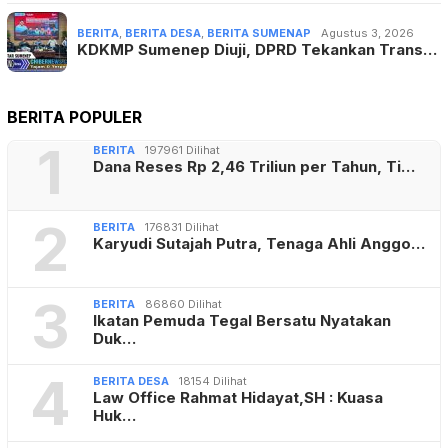
BERITA
,
BERITA DESA
,
BERITA SUMENAP
Agustus 3, 2026
KDKMP Sumenep Diuji, DPRD Tekankan Trans…
BERITA POPULER
1
BERITA
197961 Dilihat
Dana Reses Rp 2,46 Triliun per Tahun, Ti…
2
BERITA
176831 Dilihat
Karyudi Sutajah Putra, Tenaga Ahli Anggo…
3
BERITA
86860 Dilihat
Ikatan Pemuda Tegal Bersatu Nyatakan
Duk…
4
BERITA DESA
18154 Dilihat
Law Office Rahmat Hidayat,SH : Kuasa
Huk…