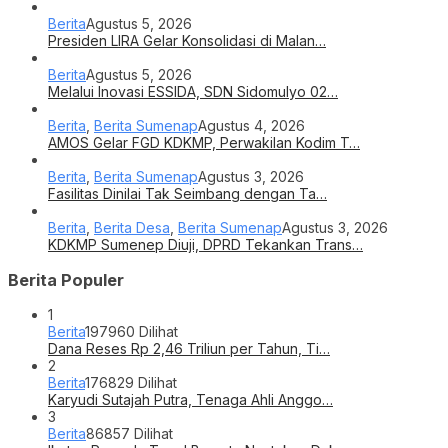
Berita
Agustus 5, 2026
Presiden LIRA Gelar Konsolidasi di Malan…
Berita
Agustus 5, 2026
Melalui Inovasi ESSIDA, SDN Sidomulyo 02…
Berita
,
Berita Sumenap
Agustus 4, 2026
AMOS Gelar FGD KDKMP, Perwakilan Kodim T…
Berita
,
Berita Sumenap
Agustus 3, 2026
Fasilitas Dinilai Tak Seimbang dengan Ta…
Berita
,
Berita Desa
,
Berita Sumenap
Agustus 3, 2026
KDKMP Sumenep Diuji, DPRD Tekankan Trans…
Berita Populer
1
Berita
197960 Dilihat
Dana Reses Rp 2,46 Triliun per Tahun, Ti…
2
Berita
176829 Dilihat
Karyudi Sutajah Putra, Tenaga Ahli Anggo…
3
Berita
86857 Dilihat