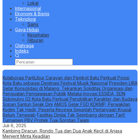
Lokal
Internasional
Ekonomi & Bisnis
Teknologi
Sains
Gaya Hidup
Kesehatan
Hiburan
Olahraga
Indeks
Berita Terbaru
Kolaborasi PartiLibur Caravan dan Pemkot Batu Perkuat Posisi
Kota Batu sebagai Destinasi Festival Musik Nasional
Presiden LIRA
Gelar Konsolidasi di Malang, Tekankan Soliditas Organisasi dan
Penguatan Pengawasan Publik
Melalui Inovasi ESSIDA, SDN
Sidomulyo 02 Kota Batu Perkuat Pendidikan Karakter dan Budaya
Sopan Santun Sejak Dini
AMOS Gelar FGD KDKMP, Perwakilan
Kodim Tak Hadir, Peserta Kecewa Sejumlah Pertanyaan Krusial
Belum Terjawab
Fasilitas Dinilai Tak Seimbang dengan Tarif,
Turnamen PBV Protek Tuai Sorotan Tajam
Juli 6, 2025
Kambing Diracun, Rondo Tua dan Dua Anak Kecil di Arjasa
Menjerit Minta Keadilan