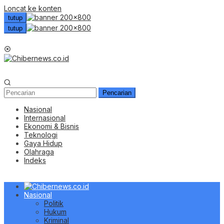
Loncat ke konten
tutup
tutup
Menu Mobile
Pencarian
Nasional
Internasional
Ekonomi & Bisnis
Teknologi
Gaya Hidup
Olahraga
Indeks
Nasional
Politik
Hukum
Kriminal