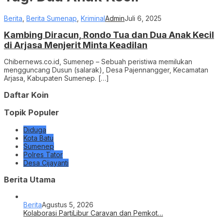
Berita
,
Berita Sumenap
,
Kriminal
Admin
Juli 6, 2025
Kambing Diracun, Rondo Tua dan Dua Anak Kecil
di Arjasa Menjerit Minta Keadilan
Chibernews.co.id, Sumenep – Sebuah peristiwa memilukan
mengguncang Dusun (salarak), Desa Pajennangger, Kecamatan
Arjasa, Kabupaten Sumenep. […]
Daftar Koin
Topik Populer
Diduga
Kota Batu
Sumenep
Polres Tator
Desa Cijayanti
Berita Utama
Berita
Agustus 5, 2026
Kolaborasi PartiLibur Caravan dan Pemkot…