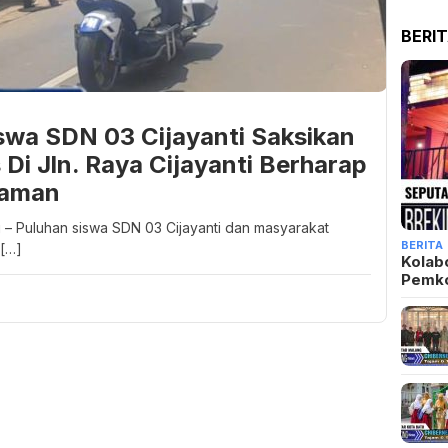
BERI
swa SDN 03 Cijayanti Saksikan
 Di Jln. Raya Cijayanti Berharap
laman
– Puluhan siswa SDN 03 Cijayanti dan masyarakat
BERITA
 […]
Kolab
Pemk