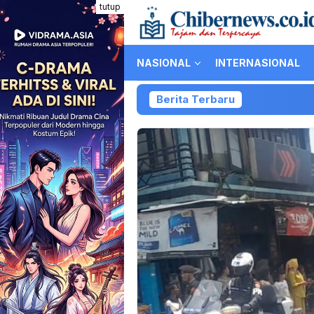
Loncat
tutup
ke
konten
NASIONAL
INTERNASIONAL
Berita Terbaru
Ko