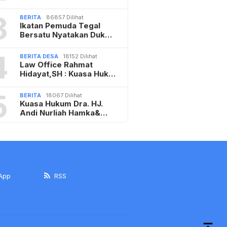
3
BERITA
86857 Dilihat
Ikatan Pemuda Tegal
Bersatu Nyatakan Duk…
4
BERITA DESA
18152 Dilihat
Law Office Rahmat
Hidayat,SH : Kuasa Huk…
5
BERITA
18067 Dilihat
Kuasa Hukum Dra. HJ.
Andi Nurliah Hamka&…
App
RSS