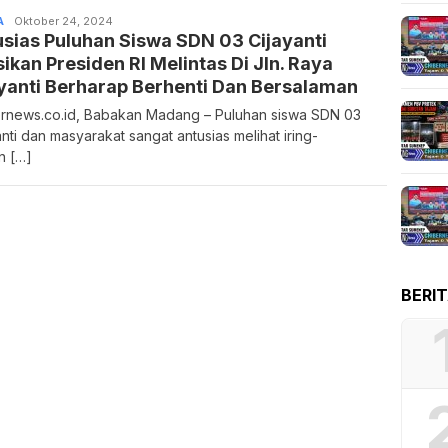
A
Admin
Oktober 24, 2024
sias Puluhan Siswa SDN 03 Cijayanti
ikan Presiden RI Melintas Di Jln. Raya
yanti Berharap Berhenti Dan Bersalaman
rnews.co.id, Babakan Madang – Puluhan siswa SDN 03
anti dan masyarakat sangat antusias melihat iring-
an […]
BERI