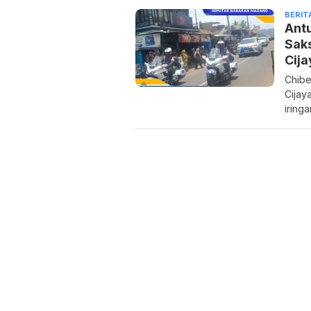
BERIT
Antu
Saks
Cija
Chibe
Cijay
iring