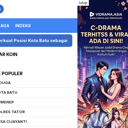
tutup
n
RAGA
INDEKS
 Kota Batu sebagai Destinasi Festival Musik Nasional
AR KOIN
K POPULER
IDUGA
OTA BATU
UMENEP
OLRES TATOR
SA CIJAYANTI