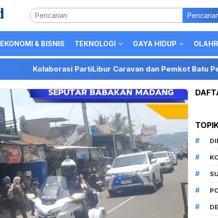
Pencaria
EKONOMI & BISNIS
TEKNOLOGI
GAYA HIDUP
OLAH
laborasi PartiLibur Caravan dan Pemkot Batu Perkuat Posisi
DAFT
TOPI
D
K
S
P
DE