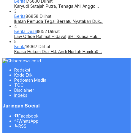
Berita
176830 Dilihat
Karyudi Sutajah Putra, Tenaga Ahli Anggo…
3
Berita
86858 Dilihat
Ikatan Pemuda Tegal Bersatu Nyatakan Duk…
4
Berita Desa
18152 Dilihat
Law Office Rahmat Hidayat,SH : Kuasa Huk…
5
Berita
18067 Dilihat
Kuasa Hukum Dra. HJ. Andi Nurliah Hamka&…
Redaksi
Kode Etik
Pedoman Media
TOC
Disclaimer
Indeks
Jaringan Social
Facebook
WhatsApp
RSS