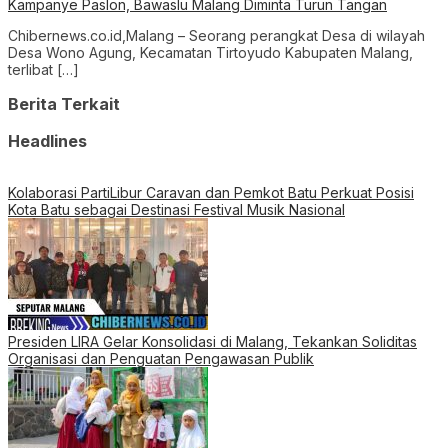
Kampanye Paslon, Bawaslu Malang Diminta Turun Tangan
Chibernews.co.id,Malang – Seorang perangkat Desa di wilayah
Desa Wono Agung, Kecamatan Tirtoyudo Kabupaten Malang,
terlibat […]
Berita Terkait
Headlines
Kolaborasi PartiLibur Caravan dan Pemkot Batu Perkuat Posisi
Kota Batu sebagai Destinasi Festival Musik Nasional
Presiden LIRA Gelar Konsolidasi di Malang, Tekankan Soliditas
Organisasi dan Penguatan Pengawasan Publik