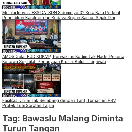
Melalui Inovasi ESSIDA, SDN Sidomulyo 02 Kota Batu Perkuat
Pendidikan Karakter dan Budaya Sopan Santun Sejak Dini
AMOS Gelar FGD KDKMP, Perwakilan Kodim Tak Hadir, Peserta
Kecewa Sejumlah Pertanyaan Krusial Belum Terjawab
Fasilitas Dinilai Tak Seimbang dengan Tarif, Turnamen PBV
Protek Tuai Sorotan Tajam
Tag:
Bawaslu Malang Diminta
Turun Tangan