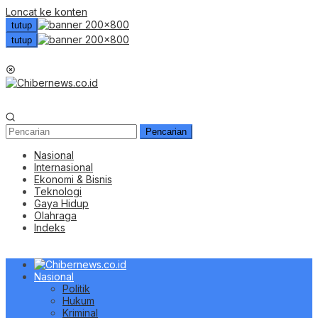
Loncat ke konten
tutup
tutup
Menu Mobile
Pencarian
Nasional
Internasional
Ekonomi & Bisnis
Teknologi
Gaya Hidup
Olahraga
Indeks
Nasional
Politik
Hukum
Kriminal