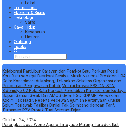
Lokal
Internasional
Ekonomi & Bisnis
Teknologi
Sains
Gaya Hidup
Kesehatan
Hiburan
Olahraga
Indeks
Berita Terbaru
Kolaborasi PartiLibur Caravan dan Pemkot Batu Perkuat Posisi
Kota Batu sebagai Destinasi Festival Musik Nasional
Presiden LIRA
Gelar Konsolidasi di Malang, Tekankan Soliditas Organisasi dan
Penguatan Pengawasan Publik
Melalui Inovasi ESSIDA, SDN
Sidomulyo 02 Kota Batu Perkuat Pendidikan Karakter dan Budaya
Sopan Santun Sejak Dini
AMOS Gelar FGD KDKMP, Perwakilan
Kodim Tak Hadir, Peserta Kecewa Sejumlah Pertanyaan Krusial
Belum Terjawab
Fasilitas Dinilai Tak Seimbang dengan Tarif,
Turnamen PBV Protek Tuai Sorotan Tajam
Oktober 24, 2024
Perangkat Desa Wono Agung Tirtoyudo Malang Terciduk Ikut