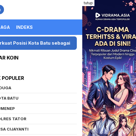
tutup
n
RAGA
INDEKS
isi Kota Batu sebagai Destinasi Festival Musik Nasional
AR KOIN
K POPULER
IDUGA
OTA BATU
UMENEP
OLRES TATOR
SA CIJAYANTI