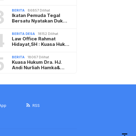
3
BERITA
86857 Dilihat
Ikatan Pemuda Tegal
Bersatu Nyatakan Duk…
4
BERITA DESA
18152 Dilihat
Law Office Rahmat
Hidayat,SH : Kuasa Huk…
5
BERITA
18067 Dilihat
Kuasa Hukum Dra. HJ.
Andi Nurliah Hamka&…
App
RSS