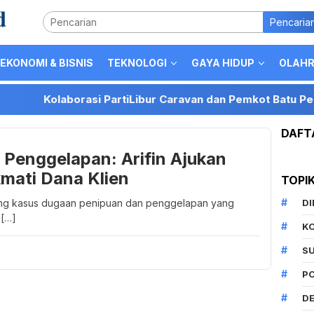
Pencaria
EKONOMI & BISNIS
TEKNOLOGI
GAYA HIDUP
OLAH
Kolaborasi PartiLibur Caravan dan Pemkot Batu Perkuat Pos
DAFT
Penggelapan: Arifin Ajukan
mati Dana Klien
TOPI
ang kasus dugaan penipuan dan penggelapan yang
D
 […]
K
S
P
DE