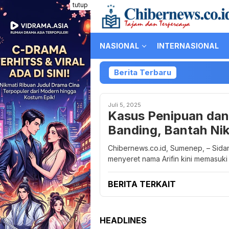
Loncat
tutup
ke
konten
NASIONAL
INTERNASIONAL
Berita Terbaru
Juli 5, 2025
Kasus Penipuan dan 
Banding, Bantah Nik
Chibernews.co.id, Sumenep, – Sid
menyeret nama Arifin kini memasuki
BERITA TERKAIT
HEADLINES