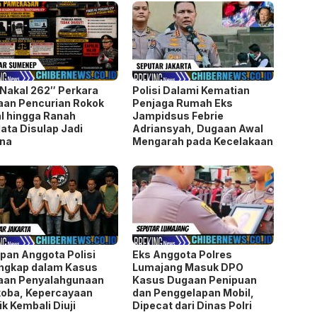
Nakal 262″ Perkara
Polisi Dalami Kematian
an Pencurian Rokok
Penjaga Rumah Eks
al hingga Ranah
Jampidsus Febrie
ata Disulap Jadi
Adriansyah, Dugaan Awal
ana
Mengarah pada Kecelakaan
pan Anggota Polisi
Eks Anggota Polres
ngkap dalam Kasus
Lumajang Masuk DPO
aan Penyalahgunaan
Kasus Dugaan Penipuan
oba, Kepercayaan
dan Penggelapan Mobil,
ik Kembali Diuji
Dipecat dari Dinas Polri