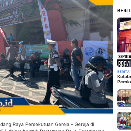
BERI
BERITA
Kolab
Pemk
idang Raya Persekutuan Gereja – Gereja di