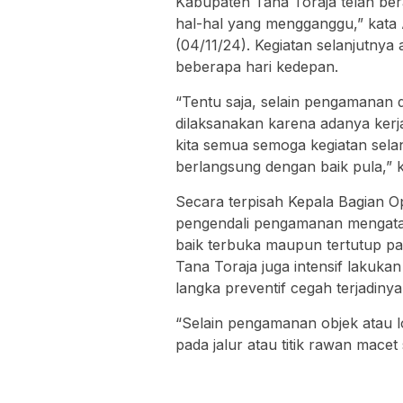
Kabupaten Tana Toraja telah ber
hal-hal yang mengganggu,” kat
(04/11/24). Kegiatan selanjutnya
beberapa hari kedepan.
“Tentu saja, selain pengamanan d
dilaksanakan karena adanya ker
kita semua semoga kegiatan sela
berlangsung dengan baik pula,” k
Secara terpisah Kepala Bagian O
pengendali pengamanan mengata
baik terbuka maupun tertutup pad
Tana Toraja juga intensif lakuka
langka preventif cegah terjadin
“Selain pengamanan objek atau l
pada jalur atau titik rawan macet