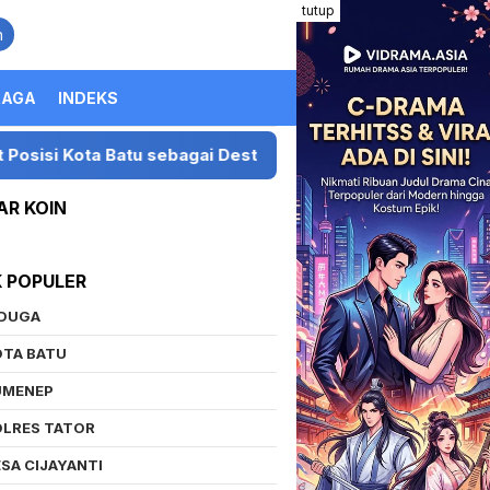
tutup
n
RAGA
INDEKS
 Destinasi Festival Musik Nasional
Presiden LIRA Ge
AR KOIN
K POPULER
IDUGA
OTA BATU
UMENEP
OLRES TATOR
SA CIJAYANTI