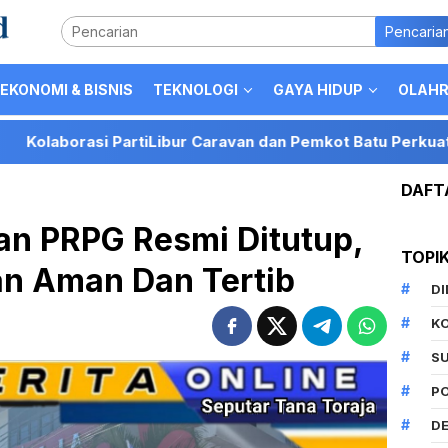
Pencaria
EKONOMI & BISNIS
TEKNOLOGI
GAYA HIDUP
OLAH
 Caravan dan Pemkot Batu Perkuat Posisi Kota Batu sebagai
DAFT
an PRPG Resmi Ditutup,
TOPI
an Aman Dan Tertib
D
K
S
P
DE