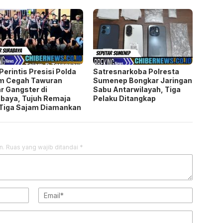
Perintis Presisi Polda
Satresnarkoba Polresta
im Cegah Tawuran
Sumenep Bongkar Jaringan
r Gangster di
Sabu Antarwilayah, Tiga
baya, Tujuh Remaja
Pelaku Ditangkap
Tiga Sajam Diamankan
n.
Ruas yang wajib ditandai
*
 saya pada peramban ini untuk komentar saya berikutnya.