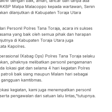
akhir dengan baik, aman, lancar dan tanpa ada
a AKBP Malpa Malacoppo kepada wartawan, Senin
 akan dilanjutkan di Kabupaten Toraja Utara
ari Personil Polres Tana Toraja, acara ini sukses
jasama yang baik oleh semua pihak dan harapan
njutnya di Kabupaten Toraja Utara juga
ata Kapolres.
perasional (Kabag Ops) Polres Tana Toraja selaku
kan, pihaknya melibatkan personil pengamanan
a lokasi giat dan selama 4 hari kegiatan Polres
n patroli baik siang maupun Malam hari sebagai
ya gangguan kamtibmas.
okasi kegiatan, kami juga menempatkan personil
 serta pengawalan dari satuan lalu lintas,”tutupnya.