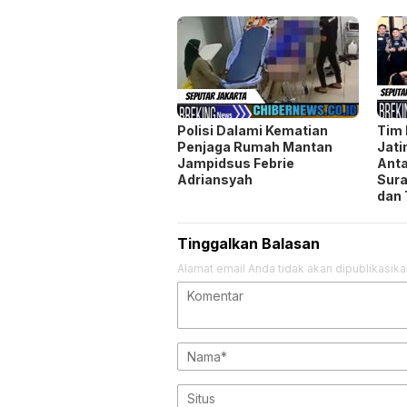
Polisi Dalami Kematian
Tim 
Penjaga Rumah Mantan
Jat
Jampidsus Febrie
Anta
Adriansyah
Sura
dan 
Tinggalkan Balasan
Alamat email Anda tidak akan dipublikasika
Simpan nama, email, dan situs web