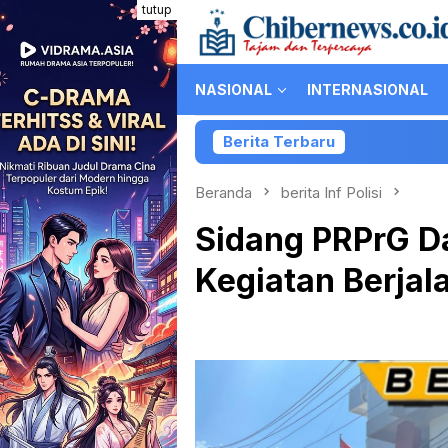
Loncat
tutup
ke
konten
NASIONAL
INTERNASIONAL
Berita Terbaru
Kolaborasi PartiLibur
Beranda
berita Inf Polisi
Sidang PRPrG D
Kegiatan Berjal