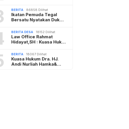
3
BERITA
86858 Dilihat
Ikatan Pemuda Tegal
Bersatu Nyatakan Duk…
4
BERITA DESA
18152 Dilihat
Law Office Rahmat
Hidayat,SH : Kuasa Huk…
5
BERITA
18067 Dilihat
Kuasa Hukum Dra. HJ.
Andi Nurliah Hamka&…