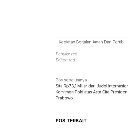
Kegiatan Berjalan Aman Dan Tertib
Penulis: red
Editor: red
Navigasi
Pos sebelumnya
Sita Rp78,1 Miliar dari Judol Internasion
pos
Komitmen Polri atas Asta Cita Presiden
Prabowo
POS TERKAIT