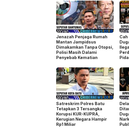
Jenazah Penjaga Rumah
Cah 
Mantan Jampidsus
Duga
Dimakamkan Tanpa Otopsi,
Ileg
Polisi Masih Dalami
Perd
Penyebab Kematian
Pid
Satreskrim Polres Batu
Dela
Tetapkan 3 Tersangka
Dita
Korupsi KUR-KUPRA,
Dug
Kerugian Negara Hampir
Nark
Rp1 Miliar
Publ