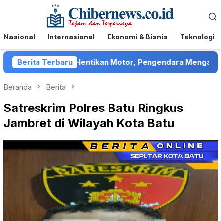
Loncat
Menu
ke
Mobile
konten
Nasional
Internasional
Ekonomi & Bisnis
Teknologi
umenep Hentikan Motor, Pengendara Mengaku Ditelantarka
Berita Terbaru
Beranda
Berita
Satreskrim Polres Batu Ringkus
Jambret di Wilayah Kota Batu