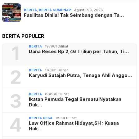
BERITA
,
BERITA SUMENAP
Agustus 3, 2026
Fasilitas Dinilai Tak Seimbang dengan Ta…
BERITA POPULER
1
BERITA
197961 Dilihat
Dana Reses Rp 2,46 Triliun per Tahun, Ti…
2
BERITA
176831 Dilihat
Karyudi Sutajah Putra, Tenaga Ahli Anggo…
3
BERITA
86860 Dilihat
Ikatan Pemuda Tegal Bersatu Nyatakan
Duk…
4
BERITA DESA
18154 Dilihat
Law Office Rahmat Hidayat,SH : Kuasa
Huk…