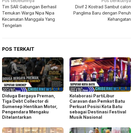
Navigasi
Pos sebelumnya
Pos berikutnya
Tim SAR Gabungan Berhasil
Divif 2 Kostrad Sambut calon
pos
Temukan Warga Nipa Nipa
Panglima Baru dengan Penuh
Kecamatan Manggala Yang
Kehangatan
Tengelam
POS TERKAIT
Diduga Bergaya Preman,
Kolaborasi PartiLibur
Tiga Debt Collector di
Caravan dan Pemkot Batu
Sumenep Hentikan Motor,
Perkuat Posisi Kota Batu
Pengendara Mengaku
sebagai Destinasi Festival
Ditelantarkan
Musik Nasional