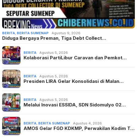
BERITA
,
BERITA SUMENAP
Agustus 9, 2026
Diduga Bergaya Preman, Tiga Debt Collect…
BERITA
Agustus 5, 2026
Kolaborasi PartiLibur Caravan dan Pemkot…
BERITA
Agustus 5, 2026
Presiden LIRA Gelar Konsolidasi di Malan…
BERITA
Agustus 5, 2026
Melalui Inovasi ESSIDA, SDN Sidomulyo 02…
BERITA
,
BERITA SUMENAP
Agustus 4, 2026
AMOS Gelar FGD KDKMP, Perwakilan Kodim T…