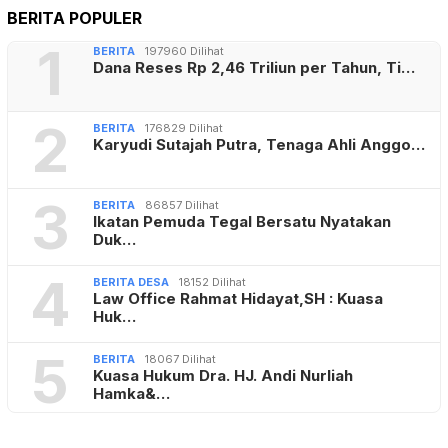
BERITA POPULER
1
BERITA
197960 Dilihat
Dana Reses Rp 2,46 Triliun per Tahun, Ti…
2
BERITA
176829 Dilihat
Karyudi Sutajah Putra, Tenaga Ahli Anggo…
3
BERITA
86857 Dilihat
Ikatan Pemuda Tegal Bersatu Nyatakan
Duk…
4
BERITA DESA
18152 Dilihat
Law Office Rahmat Hidayat,SH : Kuasa
Huk…
5
BERITA
18067 Dilihat
Kuasa Hukum Dra. HJ. Andi Nurliah
Hamka&…