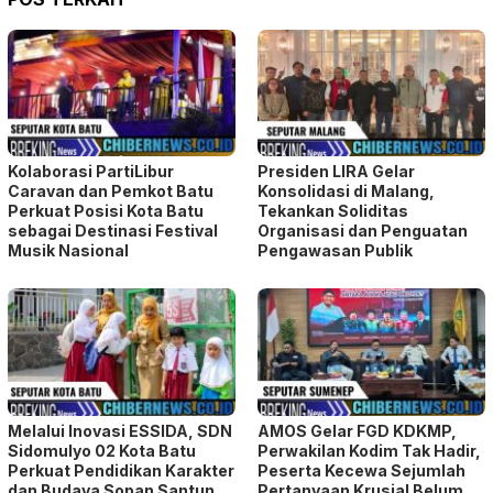
Kolaborasi PartiLibur
Presiden LIRA Gelar
Caravan dan Pemkot Batu
Konsolidasi di Malang,
Perkuat Posisi Kota Batu
Tekankan Soliditas
sebagai Destinasi Festival
Organisasi dan Penguatan
Musik Nasional
Pengawasan Publik
Melalui Inovasi ESSIDA, SDN
AMOS Gelar FGD KDKMP,
Sidomulyo 02 Kota Batu
Perwakilan Kodim Tak Hadir,
Perkuat Pendidikan Karakter
Peserta Kecewa Sejumlah
dan Budaya Sopan Santun
Pertanyaan Krusial Belum