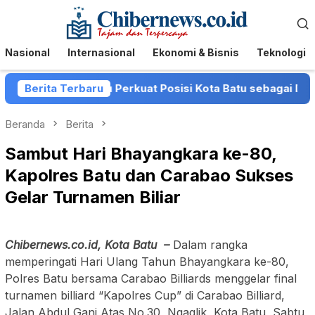
Loncat
Menu
ke
Mobile
konten
Nasional
Internasional
Ekonomi & Bisnis
Teknologi
 Pemkot Batu Perkuat Posisi Kota Batu sebagai Destinasi F
Berita Terbaru
Beranda
Berita
Sambut Hari Bhayangkara ke-80,
Kapolres Batu dan Carabao Sukses
Gelar Turnamen Biliar
Chibernews.co.id, Kota Batu –
Dalam rangka
memperingati Hari Ulang Tahun Bhayangkara ke-80,
Polres Batu bersama Carabao Billiards menggelar final
turnamen billiard “Kapolres Cup” di Carabao Billiard,
Jalan Abdul Gani Atas No.30, Ngaglik, Kota Batu, Sabtu