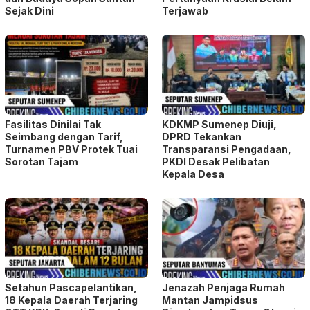
Sejak Dini
Terjawab
Fasilitas Dinilai Tak
KDKMP Sumenep Diuji,
Seimbang dengan Tarif,
DPRD Tekankan
Turnamen PBV Protek Tuai
Transparansi Pengadaan,
Sorotan Tajam
PKDI Desak Pelibatan
Kepala Desa
Setahun Pascapelantikan,
Jenazah Penjaga Rumah
18 Kepala Daerah Terjaring
Mantan Jampidsus