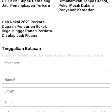
OTT KPK; Bupati Pemalang
Dimakamkan Tanpa Otopsi,
Jadi Penangkapan Terbaru
Polisi Masih Dalami
Penyebab Kematian
Cah Nakal 262″ Perkara
Dugaan Pencurian Rokok
Ilegal hingga Ranah Perdata
Disulap Jadi Pidana
Tinggalkan Balasan
Alamat email Anda tidak akan dipublikasikan.
Ruas yang wajib ditandai
*