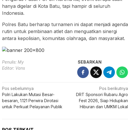
hanya digelar di Kota Batu, tapi hampir di seluruh
Indonesia.
Polres Batu berharap turnamen ini dapat menjadi agenda
rutin untuk pembinaan atlet dan menguatkan sinergi
antara kepolisian, komunitas olahraga, dan masyarakat.
Penulis: My
SEBARKAN
Editor: Vans
Navigasi
Pos sebelumnya
Pos berikutnya
Polri Lakukan Mutasi Besar-
DRT Sponsori Rubaru Agro
pos
besaran, 1.121 Perwira Dirotasi
Fest 2026, Siap Hidupkan
untuk Perkuat Pelayanan Publik
Hiburan dan UMKM Lokal
POS TERKAIT