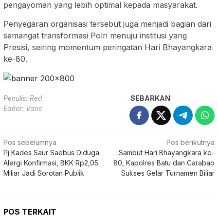
pengayoman yang lebih optimal kepada masyarakat.
Penyegaran organisasi tersebut juga menjadi bagian dari
semangat transformasi Polri menuju institusi yang
Presisi, seiring momentum peringatan Hari Bhayangkara
ke-80.
Penulis: Red
SEBARKAN
Editor: Vans
Navigasi
Pos sebelumnya
Pos berikutnya
Pj Kades Saur Saebus Diduga
Sambut Hari Bhayangkara ke-
pos
Alergi Konfirmasi, BKK Rp2,05
80, Kapolres Batu dan Carabao
Miliar Jadi Sorotan Publik
Sukses Gelar Turnamen Biliar
POS TERKAIT