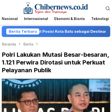
Loncat
Menu
ke
Mobile
konten
Nasional
Internasional
Ekonomi & Bisnis
Teknologi
tu Perkuat Posisi Kota Batu sebagai Destinasi Festival Mus
Berita Terbaru
Beranda
Berita
Polri Lakukan Mutasi Besar-besaran,
1.121 Perwira Dirotasi untuk Perkuat
Pelayanan Publik