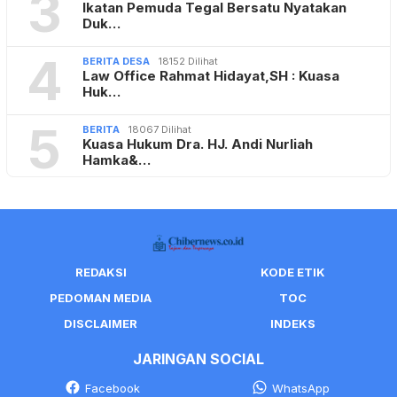
3
Ikatan Pemuda Tegal Bersatu Nyatakan
Duk…
4
BERITA DESA
18152 Dilihat
Law Office Rahmat Hidayat,SH : Kuasa
Huk…
5
BERITA
18067 Dilihat
Kuasa Hukum Dra. HJ. Andi Nurliah
Hamka&…
REDAKSI
KODE ETIK
PEDOMAN MEDIA
TOC
DISCLAIMER
INDEKS
JARINGAN SOCIAL
Facebook
WhatsApp