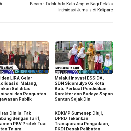
di
Bicara : Tidak Ada Kata Ampun Bagi Pelaku
Intimidasi Jurnalis di Kalipare
iden LIRA Gelar
Melalui Inovasi ESSIDA,
olidasi di Malang,
SDN Sidomulyo 02 Kota
nkan Soliditas
Batu Perkuat Pendidikan
nisasi dan Penguatan
Karakter dan Budaya Sopan
gawasan Publik
Santun Sejak Dini
litas Dinilai Tak
KDKMP Sumenep Diuji,
bang dengan Tarif,
DPRD Tekankan
amen PBV Protek Tuai
Transparansi Pengadaan,
tan Tajam
PKDI Desak Pelibatan