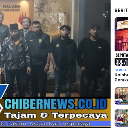
BERI
BERITA
Kolab
Pemk