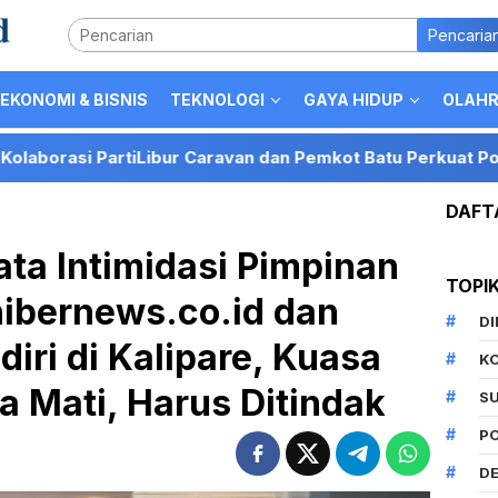
Pencaria
EKONOMI & BISNIS
TEKNOLOGI
GAYA HIDUP
OLAH
Caravan dan Pemkot Batu Perkuat Posisi Kota Batu sebagai 
DAFT
ta Intimidasi Pimpinan
TOPI
hibernews.co.id dan
D
iri di Kalipare, Kuasa
K
a Mati, Harus Ditindak
S
P
DE