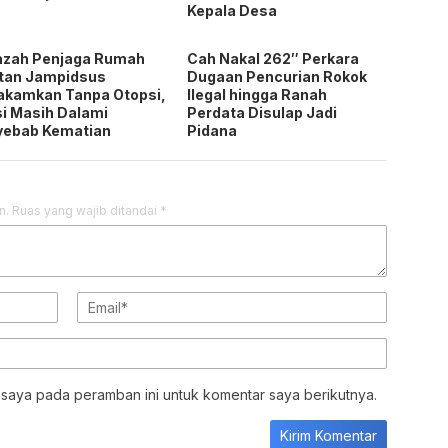
Kepala Desa
azah Penjaga Rumah
Cah Nakal 262″ Perkara
tan Jampidsus
Dugaan Pencurian Rokok
akamkan Tanpa Otopsi,
Ilegal hingga Ranah
si Masih Dalami
Perdata Disulap Jadi
yebab Kematian
Pidana
n.
Ruas yang wajib ditandai
*
 saya pada peramban ini untuk komentar saya berikutnya.