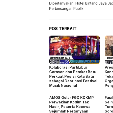
pos
Dipertanyakan, Hotel Bintang Jaya Ja
Perbincangan Publik
POS TERKAIT
Kolaborasi PartiLibur
Pres
Caravan dan Pemkot Batu
Kons
Perkuat Posisi Kota Batu
Teka
sebagai Destinasi Festival
Orga
Musik Nasional
Pen
AMOS Gelar FGD KDKMP,
Fasi
Perwakilan Kodim Tak
Seim
Hadir, Peserta Kecewa
Turn
Sejumlah Pertanyaan
Soro