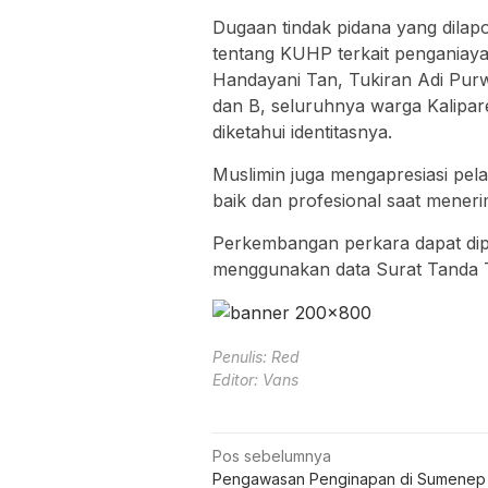
Dugaan tindak pidana yang dila
tentang KUHP terkait penganiay
Handayani Tan, Tukiran Adi Purwan
dan B, seluruhnya warga Kalipar
diketahui identitasnya.
Muslimin juga mengapresiasi pela
baik dan profesional saat meneri
Perkembangan perkara dapat dipan
menggunakan data Surat Tanda T
Penulis: Red
Editor: Vans
Navigasi
Pos sebelumnya
Pengawasan Penginapan di Sumenep