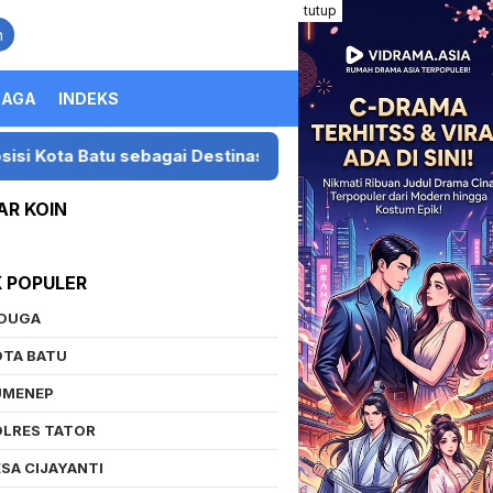
tutup
n
RAGA
INDEKS
Destinasi Festival Musik Nasional
Presiden LIRA Gel
AR KOIN
K POPULER
IDUGA
OTA BATU
UMENEP
OLRES TATOR
SA CIJAYANTI