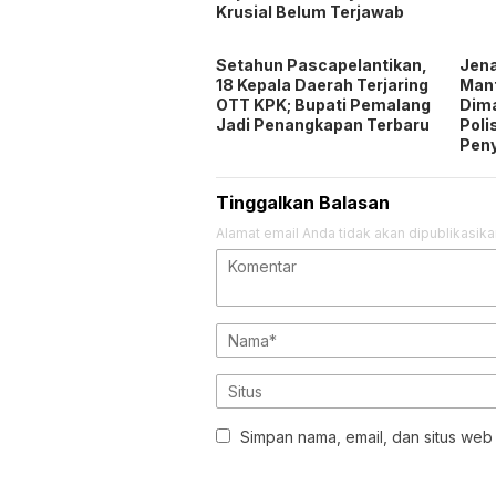
Krusial Belum Terjawab
Setahun Pascapelantikan,
Jen
18 Kepala Daerah Terjaring
Man
OTT KPK; Bupati Pemalang
Dim
Jadi Penangkapan Terbaru
Poli
Pen
Tinggalkan Balasan
Alamat email Anda tidak akan dipublikasika
Simpan nama, email, dan situs web