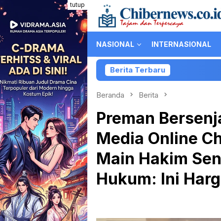
Loncat
tutup
ke
konten
NASIONAL
INTERNASIONAL
Berita Terbaru
Kolaborasi PartiLibur 
Beranda
Berita
Preman Bersenja
Media Online C
Main Hakim Send
Hukum: Ini Harg