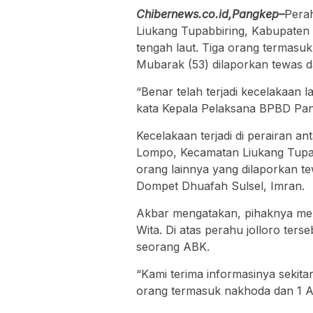
Chibernews.co.id,Pangkep–
Pera
Liukang Tupabbiring, Kabupaten P
tengah laut. Tiga orang termasu
Mubarak (53) dilaporkan tewas da
“Benar telah terjadi kecelakaan l
kata Kepala Pelaksana BPBD Pan
Kecelakaan terjadi di perairan 
Lompo, Kecamatan Liukang Tupab
orang lainnya yang dilaporkan t
Dompet Dhuafah Sulsel, Imran.
Akbar mengatakan, pihaknya mene
Wita. Di atas perahu jolloro te
seorang ABK.
“Kami terima informasinya sekitar
orang termasuk nakhoda dan 1 A