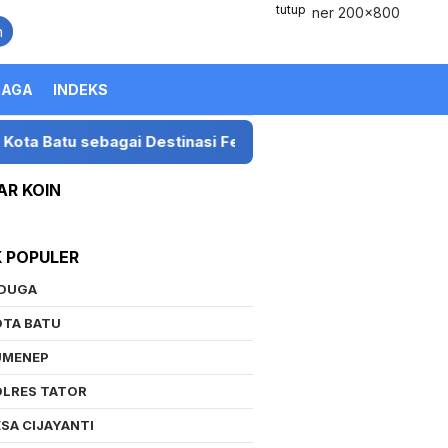
tutup
n
RAGA
INDEKS
ebagai Destinasi Festival Musik Nasional
Presiden 
AR KOIN
K POPULER
IDUGA
OTA BATU
UMENEP
OLRES TATOR
SA CIJAYANTI