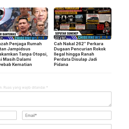
azah Penjaga Rumah
Cah Nakal 262″ Perkara
tan Jampidsus
Dugaan Pencurian Rokok
akamkan Tanpa Otopsi,
Ilegal hingga Ranah
si Masih Dalami
Perdata Disulap Jadi
yebab Kematian
Pidana
n.
Ruas yang wajib ditandai
*