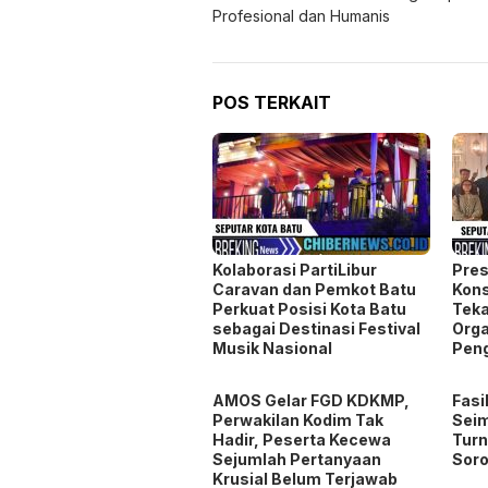
Profesional dan Humanis
POS TERKAIT
Kolaborasi PartiLibur
Pres
Caravan dan Pemkot Batu
Kons
Perkuat Posisi Kota Batu
Teka
sebagai Destinasi Festival
Orga
Musik Nasional
Pen
AMOS Gelar FGD KDKMP,
Fasi
Perwakilan Kodim Tak
Seim
Hadir, Peserta Kecewa
Turn
Sejumlah Pertanyaan
Soro
Krusial Belum Terjawab