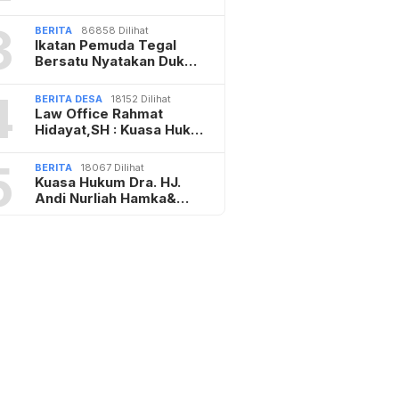
3
BERITA
86858 Dilihat
Ikatan Pemuda Tegal
Bersatu Nyatakan Duk…
4
BERITA DESA
18152 Dilihat
Law Office Rahmat
Hidayat,SH : Kuasa Huk…
5
BERITA
18067 Dilihat
Kuasa Hukum Dra. HJ.
Andi Nurliah Hamka&…