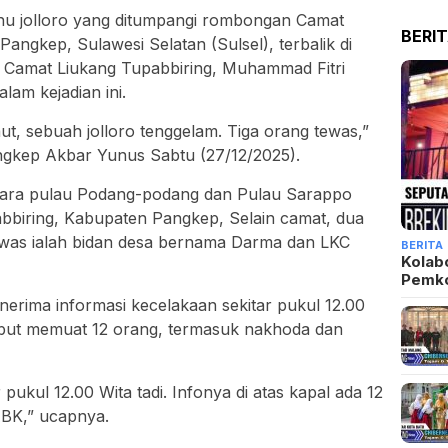
hu jolloro yang ditumpangi rombongan Camat
BERI
angkep, Sulawesi Selatan (Sulsel), terbalik di
k Camat Liukang Tupabbiring, Muhammad Fitri
lam kejadian ini.
aut, sebuah jolloro tenggelam. Tiga orang tewas,”
gkep Akbar Yunus Sabtu (27/12/2025).
antara pulau Podang-podang dan Pulau Sarappo
biring, Kabupaten Pangkep, Selain camat, dua
ewas ialah bidan desa bernama Darma dan LKC
BERITA
Kolab
Pemk
rima informasi kecelakaan sekitar pukul 12.00
rsebut memuat 12 orang, termasuk nakhoda dan
 pukul 12.00 Wita tadi. Infonya di atas kapal ada 12
BK,” ucapnya.