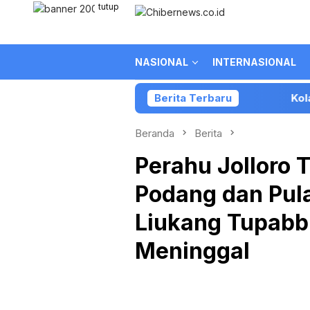
Loncat
tutup
ke
konten
NASIONAL
INTERNASIONAL
Berita Terbaru
Kolaborasi Par
Beranda
Berita
Perahu Jolloro 
Podang dan Pul
Liukang Tupabb
Meninggal