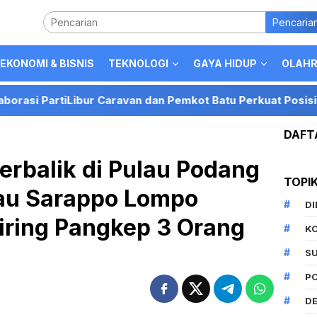
Pencaria
EKONOMI & BISNIS
TEKNOLOGI
GAYA HIDUP
OLAH
tiLibur Caravan dan Pemkot Batu Perkuat Posisi Kota Batu s
DAFT
Terbalik di Pulau Podang
TOPI
au Sarappo Lompo
D
iring Pangkep 3 Orang
K
S
P
DE