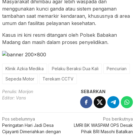
Masyarakat dihimbau agar lebih waspada dan
menggunakan kunci ganda atau sistem pengaman
tambahan saat memarkir kendaraan, khususnya di area
umum dan fasilitas pelayanan kesehatan.
Kasus ini kini resmi ditangani oleh Polsek Babakan
Madang dan masih dalam proses penyelidikan.
Klinik Azkia Medika
Pelaku Beraksi Dua Kali
Pencurian
Sepeda Motor
Terekam CCTV
Penulis: Marijon
SEBARKAN
Editor: Vans
Navigasi
Pos sebelumnya
Pos berikutnya
Peringatan Hari Jadi Desa
LMRI BK WASPAM OPS Desak
pos
Cijayanti Dimeriahkan dengan
Pihak BRI Masohi Batalkan