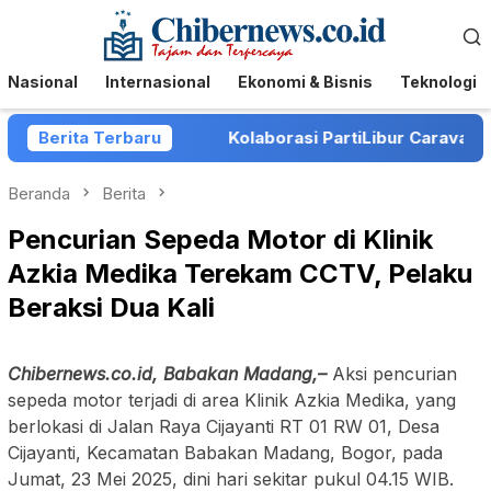
Loncat
Menu
ke
Mobile
konten
Nasional
Internasional
Ekonomi & Bisnis
Teknologi
lantarkan
Berita Terbaru
Kolaborasi PartiLibur Caravan dan Pemkot
Beranda
Berita
Pencurian Sepeda Motor di Klinik
Azkia Medika Terekam CCTV, Pelaku
Beraksi Dua Kali
Chibernews.co.id, Babakan Madang,–
Aksi pencurian
sepeda motor terjadi di area Klinik Azkia Medika, yang
berlokasi di Jalan Raya Cijayanti RT 01 RW 01, Desa
Cijayanti, Kecamatan Babakan Madang, Bogor, pada
Jumat, 23 Mei 2025, dini hari sekitar pukul 04.15 WIB.