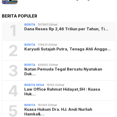
BERITA POPULER
1
BERITA
197961 Dilihat
Dana Reses Rp 2,46 Triliun per Tahun, Ti…
2
BERITA
176831 Dilihat
Karyudi Sutajah Putra, Tenaga Ahli Anggo…
3
BERITA
86860 Dilihat
Ikatan Pemuda Tegal Bersatu Nyatakan
Duk…
4
BERITA DESA
18155 Dilihat
Law Office Rahmat Hidayat,SH : Kuasa
Huk…
5
BERITA
18069 Dilihat
Kuasa Hukum Dra. HJ. Andi Nurliah
Hamka&…