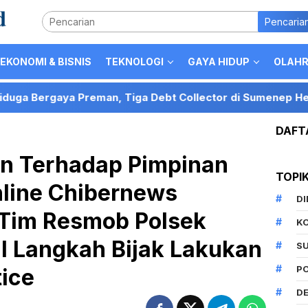
Pencaria
EKONOMI & BISNIS
TEKNOLOGI
GAYA HIDUP
OLAH
reman, Tiga Debt Collector di Sumenep Hentikan Motor, 
DAFT
n Terhadap Pimpinan
TOPI
line Chibernews
D
 Tim Resmob Polsek
K
 Langkah Bijak Lakukan
S
P
tice
DE