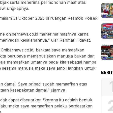
 bijak serta menerima permohonan maaf atas
awi ungkapnya.
malam 31 Oktober 2025 di ruangan Resmob Polsek
ne chibernews.co.id menerima maafnya karna
n menyadari kesalahannya,” ujar Rahmat Hidayat.
Chibernews.co.id, berkata,saya memaafkan
 kita berupaya memanusiakan manusia bukan dari
saja memaafkan umatnya bagai kita sebagai hamba
an sesama manusia maka saya ambil langkah untuk
BERI
an damai. Saya pribadi sudah memaafkan atas
taan kesepakatan damai,” ujarnya
idak dapat dibenarkan “karena itu adalah bentuk
pelaku maka saya memaafkan pelaku berdasarkan
a.