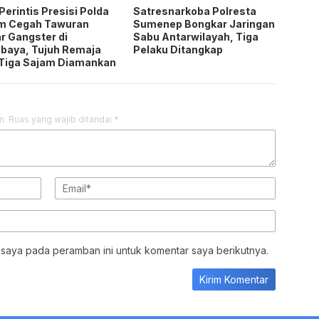
Perintis Presisi Polda
Satresnarkoba Polresta
im Cegah Tawuran
Sumenep Bongkar Jaringan
r Gangster di
Sabu Antarwilayah, Tiga
baya, Tujuh Remaja
Pelaku Ditangkap
Tiga Sajam Diamankan
n.
Ruas yang wajib ditandai
*
 saya pada peramban ini untuk komentar saya berikutnya.