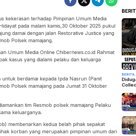
BERI
us kekerasan terhadap Pimpinan Umum Media
 Hidayat pada malam kamis,30 Oktober 2025 pukul
ung damai dengan jalan Restorative Justice yang
esmob Polsek mamajang.
pinan Umum Media Online Chibernews.co.id Rahmat
k kasus yang dialami pelaku dan keluarga
BERITA
untuk berdamai kepada Ipda Nasrun (Panit
Didug
Colle
mob Polsek mamajang pada Jumat 31 Oktober
u diamankan tim Resmob polsek mamajang Pelaku
sama keluarganya.
ob) membenarkan kedua belah pihak sepakat
pihak korban yang merupakan pimpinan umum dari