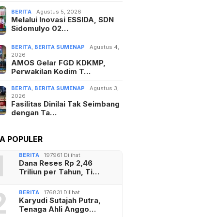
BERITA
Agustus 5, 2026
Melalui Inovasi ESSIDA, SDN
Sidomulyo 02…
BERITA
,
BERITA SUMENAP
Agustus 4,
2026
AMOS Gelar FGD KDKMP,
Perwakilan Kodim T…
BERITA
,
BERITA SUMENAP
Agustus 3,
2026
Fasilitas Dinilai Tak Seimbang
dengan Ta…
TA POPULER
1
BERITA
197961 Dilihat
Dana Reses Rp 2,46
Triliun per Tahun, Ti…
2
BERITA
176831 Dilihat
Karyudi Sutajah Putra,
Tenaga Ahli Anggo…