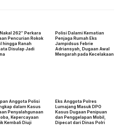
Nakal 262″ Perkara
Polisi Dalami Kematian
an Pencurian Rokok
Penjaga Rumah Eks
al hingga Ranah
Jampidsus Febrie
ata Disulap Jadi
Adriansyah, Dugaan Awal
ana
Mengarah pada Kecelakaan
pan Anggota Polisi
Eks Anggota Polres
ngkap dalam Kasus
Lumajang Masuk DPO
aan Penyalahgunaan
Kasus Dugaan Penipuan
oba, Kepercayaan
dan Penggelapan Mobil,
ik Kembali Diuji
Dipecat dari Dinas Polri