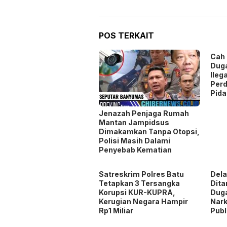
POS TERKAIT
Cah 
Duga
Ileg
Perd
Pid
Jenazah Penjaga Rumah
Mantan Jampidsus
Dimakamkan Tanpa Otopsi,
Polisi Masih Dalami
Penyebab Kematian
Satreskrim Polres Batu
Dela
Tetapkan 3 Tersangka
Dita
Korupsi KUR-KUPRA,
Dug
Kerugian Negara Hampir
Nark
Rp1 Miliar
Publ