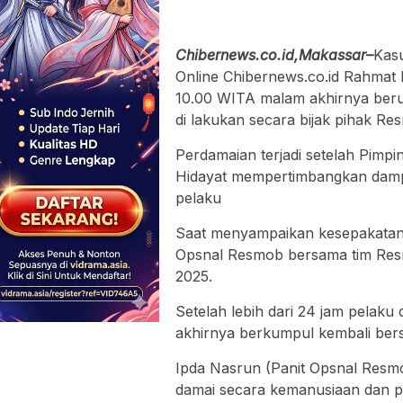
Chibernews.co.id,Makassar–
Kas
Online Chibernews.co.id Rahmat
10.00 WITA malam akhirnya beruj
di lakukan secara bijak pihak R
Perdamaian terjadi setelah Pim
Hidayat mempertimbangkan dampa
pelaku
Saat menyampaikan kesepakatan 
Opsnal Resmob bersama tim Res
2025.
Setelah lebih dari 24 jam pelak
akhirnya berkumpul kembali ber
Ipda Nasrun (Panit Opsnal Resm
damai secara kemanusiaan dan 