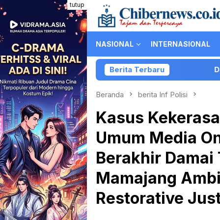
Loncat
tutup
ke
konten
NASIONAL
INTERNASIONAL
Berita Terbaru
Diduga Bergaya P
Beranda
berita Inf Polisi
Kasus Kekerasa
Umum Media On
Berakhir Damai
Mamajang Ambil
Restorative Jus