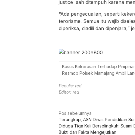
justice sah ditempuh karena me
“Ada pengecualian, seperti keke
terorisme. Semua itu wajib disel
diperiksa, diadili dan dipenjara,” j
Kasus Kekerasan Terhadap Pimpinan
Resmob Polsek Mamajang Ambil Langk
Penulis: red
Editor: red
Navigasi
Pos sebelumnya
Terungkap, ASN Dinas Pendidikan S
pos
Diduga Tiga Kali Berselingkuh: Suami
Bukti dan Fakta Mengejutkan