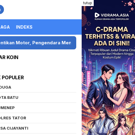
tutup
n
RAGA
INDEKS
Pengendara Mengaku Ditelantarkan
Kolaborasi Parti
AR KOIN
K POPULER
IDUGA
OTA BATU
UMENEP
OLRES TATOR
SA CIJAYANTI