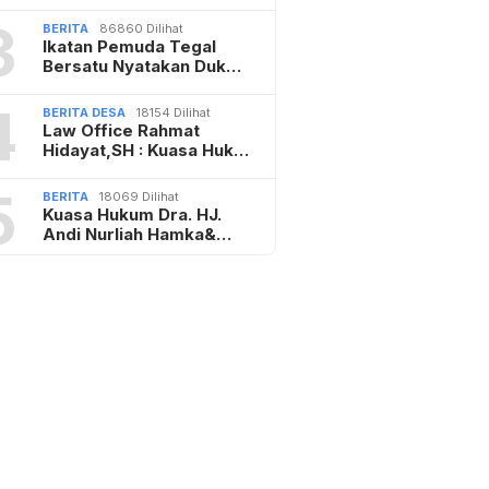
3
BERITA
86860 Dilihat
Ikatan Pemuda Tegal
Bersatu Nyatakan Duk…
4
BERITA DESA
18154 Dilihat
Law Office Rahmat
Hidayat,SH : Kuasa Huk…
5
BERITA
18069 Dilihat
Kuasa Hukum Dra. HJ.
Andi Nurliah Hamka&…