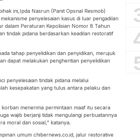
pihak ini,Ipda Nasrun (Panit Opsnal Resmob)
mekanisme penyelesaian kasus di luar pengadilan
atur dalam Peraturan Kepolisian Nomor 8 Tahun
n tindak pidana berdasarkan keadilan restoratif
n pada tahap penyelidikan dan penyidikan, merujuk
sian dapat melakukan penghentian penyelidikan
i penyelesaian tindak pidana melalui
alah kesepakatan yang tulus antara pelaku dan
 korban menerima permintaan maaf itu secara
juga wajib berjanji tidak mengulangi perbuatannya
a moral dan sosial,” katanya.
pinan umum chibernews.co.id, jalur restorative