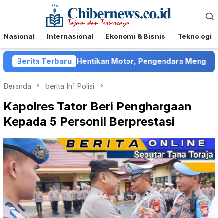
Loncat
Menu
ke
Mobile
konten
Nasional
Internasional
Ekonomi & Bisnis
Teknologi
Sumenep Hentikan Motor, Pengendara Mengaku Ditelantarka
Berita Terbaru
Beranda
berita Inf Polisi
Kapolres Tator Beri Penghargaan
Kepada 5 Personil Berprestasi