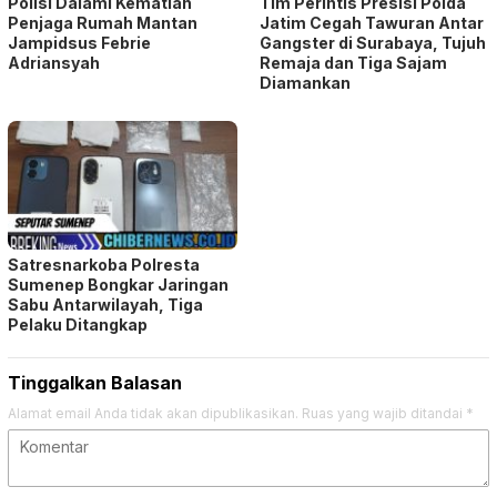
Polisi Dalami Kematian
Tim Perintis Presisi Polda
Penjaga Rumah Mantan
Jatim Cegah Tawuran Antar
Jampidsus Febrie
Gangster di Surabaya, Tujuh
Adriansyah
Remaja dan Tiga Sajam
Diamankan
Satresnarkoba Polresta
Sumenep Bongkar Jaringan
Sabu Antarwilayah, Tiga
Pelaku Ditangkap
Tinggalkan Balasan
Alamat email Anda tidak akan dipublikasikan.
Ruas yang wajib ditandai
*