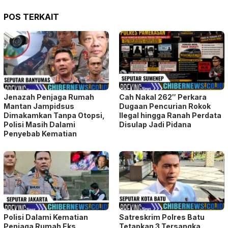
POS TERKAIT
Jenazah Penjaga Rumah
Cah Nakal 262″ Perkara
Mantan Jampidsus
Dugaan Pencurian Rokok
Dimakamkan Tanpa Otopsi,
Ilegal hingga Ranah Perdata
Polisi Masih Dalami
Disulap Jadi Pidana
Penyebab Kematian
Polisi Dalami Kematian
Satreskrim Polres Batu
Penjaga Rumah Eks
Tetapkan 3 Tersangka