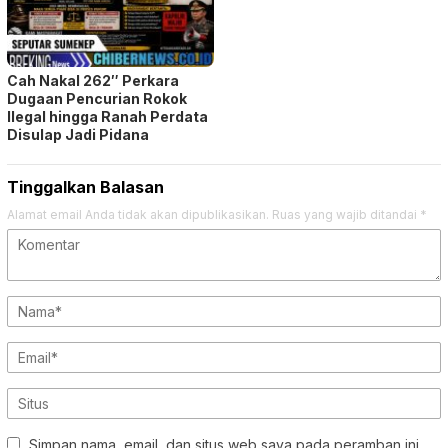
Cah Nakal 262″ Perkara
Dugaan Pencurian Rokok
Ilegal hingga Ranah Perdata
Disulap Jadi Pidana
Tinggalkan Balasan
Alamat email Anda tidak akan dipublikasikan.
Ruas yang wajib ditandai
*
Simpan nama, email, dan situs web saya pada peramban ini