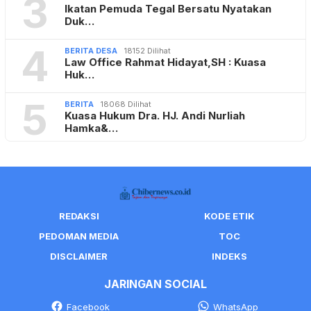
3
Ikatan Pemuda Tegal Bersatu Nyatakan
Duk…
4
BERITA DESA
18152 Dilihat
Law Office Rahmat Hidayat,SH : Kuasa
Huk…
5
BERITA
18068 Dilihat
Kuasa Hukum Dra. HJ. Andi Nurliah
Hamka&…
REDAKSI
KODE ETIK
PEDOMAN MEDIA
TOC
DISCLAIMER
INDEKS
JARINGAN SOCIAL
Facebook
WhatsApp