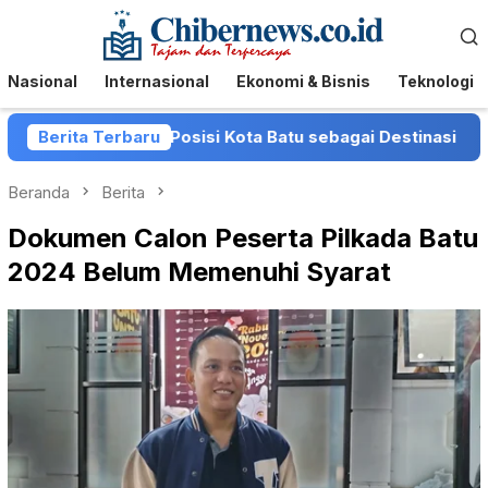
Loncat
Menu
ke
Mobile
konten
Nasional
Internasional
Ekonomi & Bisnis
Teknologi
Perkuat Posisi Kota Batu sebagai Destinasi Festival Musik
Berita Terbaru
Beranda
Berita
Dokumen Calon Peserta Pilkada Batu
2024 Belum Memenuhi Syarat