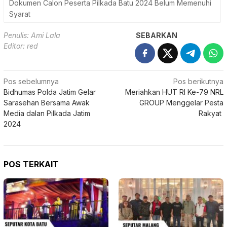
Dokumen Calon Peserta Pilkada Batu 2024 Belum Memenuhi
Syarat
Penulis: Ami Lala
SEBARKAN
Editor: red
Navigasi
Pos sebelumnya
Pos berikutnya
Bidhumas Polda Jatim Gelar
Meriahkan HUT RI Ke-79 NRL
pos
Sarasehan Bersama Awak
GROUP Menggelar Pesta
Media dalan Pilkada Jatim
Rakyat
2024
POS TERKAIT