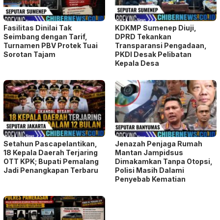
Fasilitas Dinilai Tak
KDKMP Sumenep Diuji,
Seimbang dengan Tarif,
DPRD Tekankan
Turnamen PBV Protek Tuai
Transparansi Pengadaan,
Sorotan Tajam
PKDI Desak Pelibatan
Kepala Desa
Setahun Pascapelantikan,
Jenazah Penjaga Rumah
18 Kepala Daerah Terjaring
Mantan Jampidsus
OTT KPK; Bupati Pemalang
Dimakamkan Tanpa Otopsi,
Jadi Penangkapan Terbaru
Polisi Masih Dalami
Penyebab Kematian