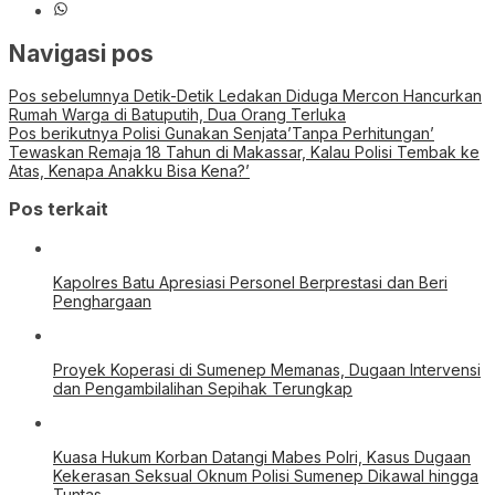
Navigasi pos
Pos sebelumnya
Detik-Detik Ledakan Diduga Mercon Hancurkan
Rumah Warga di Batuputih, Dua Orang Terluka
Pos berikutnya
Polisi Gunakan Senjata’Tanpa Perhitungan’
Tewaskan Remaja 18 Tahun di Makassar, Kalau Polisi Tembak ke
Atas, Kenapa Anakku Bisa Kena?’
Pos terkait
Kapolres Batu Apresiasi Personel Berprestasi dan Beri
Penghargaan
Proyek Koperasi di Sumenep Memanas, Dugaan Intervensi
dan Pengambilalihan Sepihak Terungkap
Kuasa Hukum Korban Datangi Mabes Polri, Kasus Dugaan
Kekerasan Seksual Oknum Polisi Sumenep Dikawal hingga
Tuntas