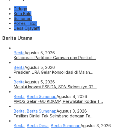
Diduga
Kota Batu
Sumenep
Polres Tator
Desa Cijayanti
Berita Utama
Berita
Agustus 5, 2026
Kolaborasi PartiLibur Caravan dan Pemkot…
Berita
Agustus 5, 2026
Presiden LIRA Gelar Konsolidasi di Malan…
Berita
Agustus 5, 2026
Melalui Inovasi ESSIDA, SDN Sidomulyo 02…
Berita
,
Berita Sumenap
Agustus 4, 2026
AMOS Gelar FGD KDKMP, Perwakilan Kodim T…
Berita
,
Berita Sumenap
Agustus 3, 2026
Fasilitas Dinilai Tak Seimbang dengan Ta…
Berita
,
Berita Desa
,
Berita Sumenap
Agustus 3, 2026