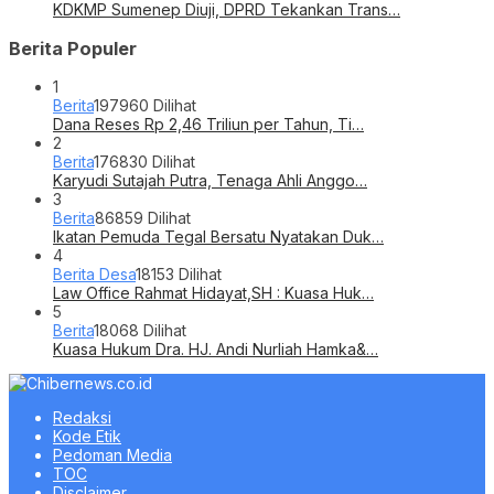
KDKMP Sumenep Diuji, DPRD Tekankan Trans…
Berita Populer
1
Berita
197960 Dilihat
Dana Reses Rp 2,46 Triliun per Tahun, Ti…
2
Berita
176830 Dilihat
Karyudi Sutajah Putra, Tenaga Ahli Anggo…
3
Berita
86859 Dilihat
Ikatan Pemuda Tegal Bersatu Nyatakan Duk…
4
Berita Desa
18153 Dilihat
Law Office Rahmat Hidayat,SH : Kuasa Huk…
5
Berita
18068 Dilihat
Kuasa Hukum Dra. HJ. Andi Nurliah Hamka&…
Redaksi
Kode Etik
Pedoman Media
TOC
Disclaimer