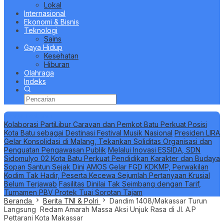
Lokal
Internasional
Ekonomi & Bisnis
Teknologi
Sains
Gaya Hidup
Kesehatan
Hiburan
Olahraga
Indeks
Berita Terbaru
Kolaborasi PartiLibur Caravan dan Pemkot Batu Perkuat Posisi
Kota Batu sebagai Destinasi Festival Musik Nasional
Presiden LIRA
Gelar Konsolidasi di Malang, Tekankan Soliditas Organisasi dan
Penguatan Pengawasan Publik
Melalui Inovasi ESSIDA, SDN
Sidomulyo 02 Kota Batu Perkuat Pendidikan Karakter dan Budaya
Sopan Santun Sejak Dini
AMOS Gelar FGD KDKMP, Perwakilan
Kodim Tak Hadir, Peserta Kecewa Sejumlah Pertanyaan Krusial
Belum Terjawab
Fasilitas Dinilai Tak Seimbang dengan Tarif,
Turnamen PBV Protek Tuai Sorotan Tajam
Beranda
Berita TNI & Polri
Dandim 1408/Makassar Turun
Langsung Redam Amarah Massa Aksi Unjuk Rasa di Jl. A.P
Pettarani Kota Makassar