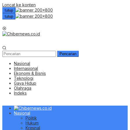
Loncat ke konten
tutup
tutup
Menu Mobile
Pencarian
Nasional
Internasional
Ekonomi & Bisnis
Teknologi
Gaya Hidup
Olahraga
Indeks
Nasional
Politik
Hukum
Kriminal