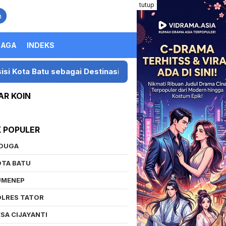
tutup
n
RAGA
INDEKS
u sebagai Destinasi Festival Musik Nasional
Preside
AR KOIN
K POPULER
IDUGA
OTA BATU
UMENEP
OLRES TATOR
SA CIJAYANTI