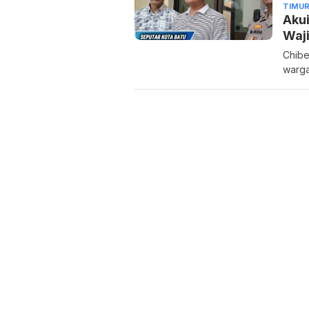
TIMU
Akui
Waj
Chibe
warga