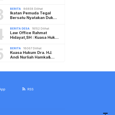
3
BERITA
86858 Dilihat
Ikatan Pemuda Tegal
Bersatu Nyatakan Duk…
4
BERITA DESA
18152 Dilihat
Law Office Rahmat
Hidayat,SH : Kuasa Huk…
5
BERITA
18067 Dilihat
Kuasa Hukum Dra. HJ.
Andi Nurliah Hamka&…
App
RSS