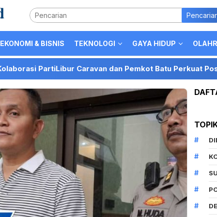
Pencaria
EKONOMI & BISNIS
TEKNOLOGI
GAYA HIDUP
OLAH
artiLibur Caravan dan Pemkot Batu Perkuat Posisi Kota Bat
DAFT
TOPI
D
K
S
P
DE