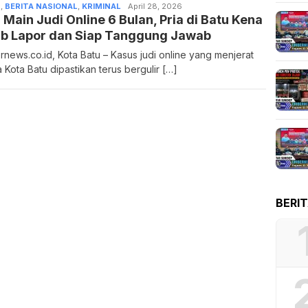
R
,
BERITA NASIONAL
,
KRIMINAL
Admin
April 28, 2026
 Main Judi Online 6 Bulan, Pria di Batu Kena
ib Lapor dan Siap Tanggung Jawab
rnews.co.id, Kota Batu – Kasus judi online yang menjerat
 Kota Batu dipastikan terus bergulir […]
BERI