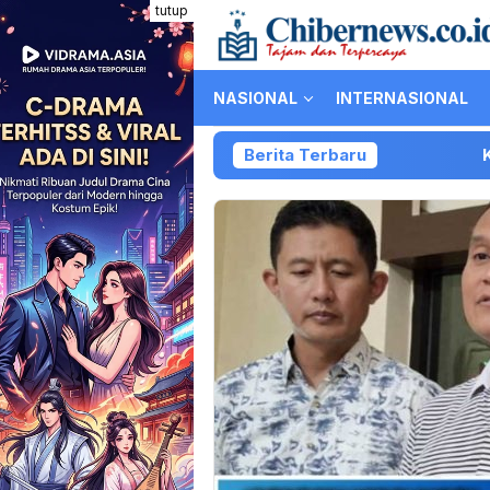
Loncat
tutup
ke
konten
NASIONAL
INTERNASIONAL
Berita Terbaru
Kolaborasi P