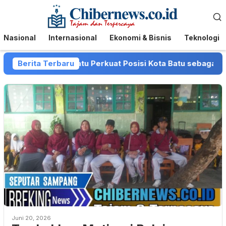
Loncat
Menu
ke
Mobile
konten
Nasional
Internasional
Ekonomi & Bisnis
Teknologi
van dan Pemkot Batu Perkuat Posisi Kota Batu sebagai Desti
Berita Terbaru
Juni 20, 2026