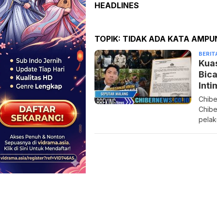
HEADLINES
TOPIK:
TIDAK ADA KATA AMPU
BERIT
Kua
Bica
Inti
Chibe
Chibe
pelak