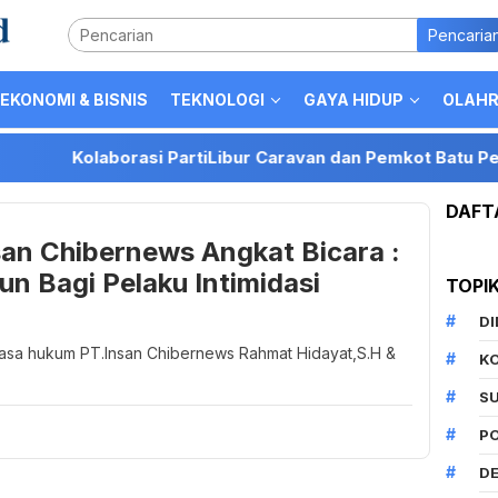
Pencaria
EKONOMI & BISNIS
TEKNOLOGI
GAYA HIDUP
OLAH
Kolaborasi PartiLibur Caravan dan Pemkot Batu Perkuat Pos
DAFT
an Chibernews Angkat Bicara :
n Bagi Pelaku Intimidasi
TOPI
D
uasa hukum PT.Insan Chibernews Rahmat Hidayat,S.H &
K
S
P
DE