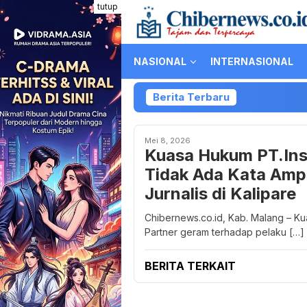
Loncat
tutup
ke
konten
NASIONAL
INTERNASIONAL
Berita Terbaru
Mei 8, 2026
Kuasa Hukum PT.Ins
Tidak Ada Kata Ampu
Jurnalis di Kalipare
Chibernews.co.id, Kab. Malang – K
Partner geram terhadap pelaku […]
BERITA TERKAIT