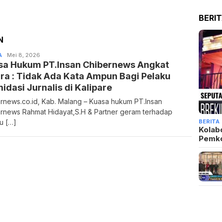
BERI
N
A
Admin
Mei 8, 2026
sa Hukum PT.Insan Chibernews Angkat
ra : Tidak Ada Kata Ampun Bagi Pelaku
midasi Jurnalis di Kalipare
rnews.co.id, Kab. Malang – Kuasa hukum PT.Insan
rnews Rahmat Hidayat,S.H & Partner geram terhadap
BERITA
u […]
Kolab
Pemk