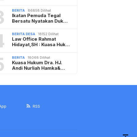
3
BERITA
86858 Dilihat
Ikatan Pemuda Tegal
Bersatu Nyatakan Duk…
4
BERITA DESA
18152 Dilihat
Law Office Rahmat
Hidayat,SH : Kuasa Huk…
5
BERITA
18068 Dilihat
Kuasa Hukum Dra. HJ.
Andi Nurliah Hamka&…
App
RSS