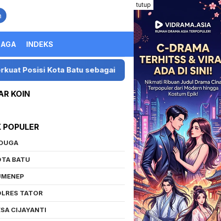
tutup
n
RAGA
INDEKS
isi Kota Batu sebagai Destinasi Festival Musik Nasional
AR KOIN
K POPULER
IDUGA
OTA BATU
UMENEP
OLRES TATOR
SA CIJAYANTI