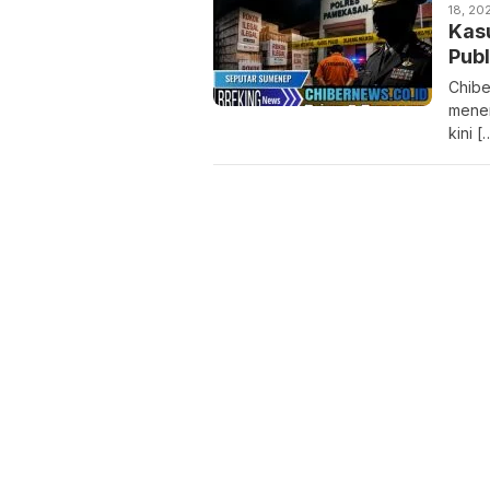
18, 20
Kas
Publ
Chibe
mener
kini [