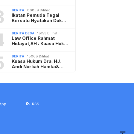
3
BERITA
86859 Dilihat
Ikatan Pemuda Tegal
Bersatu Nyatakan Duk…
4
BERITA DESA
18153 Dilihat
Law Office Rahmat
Hidayat,SH : Kuasa Huk…
5
BERITA
18068 Dilihat
Kuasa Hukum Dra. HJ.
Andi Nurliah Hamka&…
App
RSS