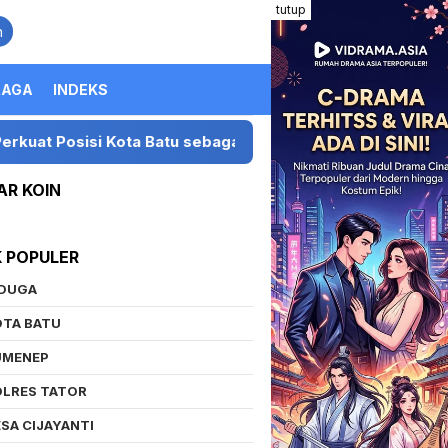
tutup
n
RAGA
INDEKS
si Kota Batu sebagai Destinasi Festival Musik Nasional
AR KOIN
K POPULER
IDUGA
OTA BATU
UMENEP
OLRES TATOR
SA CIJAYANTI