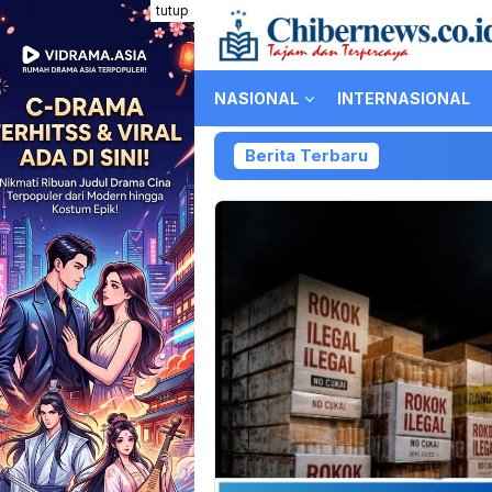
Loncat
tutup
ke
konten
NASIONAL
INTERNASIONAL
Berita Terbaru