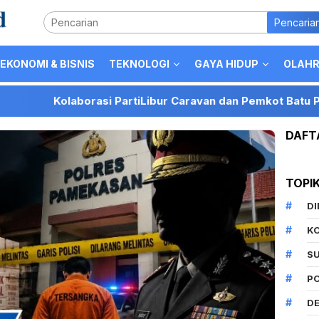
Pencaria
EKONOMI & BISNIS
TEKNOLOGI
GAYA HIDUP
OLAH
Kolaborasi PartiLibur Caravan dan Pemkot Batu Perkuat Posi
DAFT
TOPI
D
K
S
P
DE