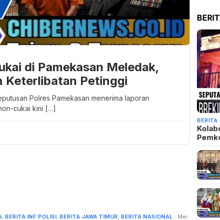
BERI
kai di Pamekasan Meledak,
 Keterlibatan Petinggi
eputusan Polres Pamekasan menerima laporan
non-cukai kini […]
BERITA
Kolab
Pemk
A
,
BERITA INF POLISI
,
BERITA JAWA TIMUR
,
BERITA NASIONAL
Admin
Mei