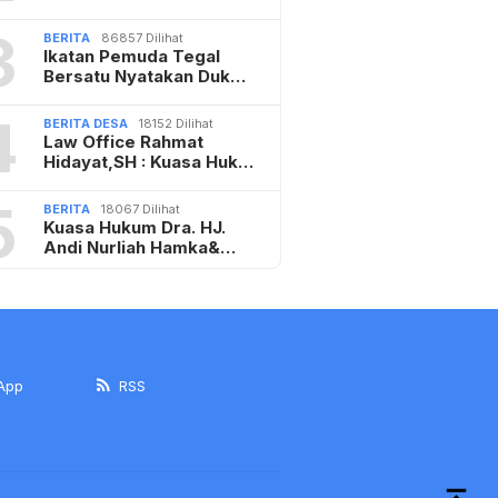
3
BERITA
86857 Dilihat
Ikatan Pemuda Tegal
Bersatu Nyatakan Duk…
4
BERITA DESA
18152 Dilihat
Law Office Rahmat
Hidayat,SH : Kuasa Huk…
5
BERITA
18067 Dilihat
Kuasa Hukum Dra. HJ.
Andi Nurliah Hamka&…
App
RSS