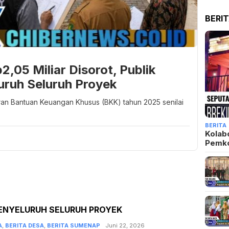
BERI
,05 Miliar Disorot, Publik
uruh Seluruh Proyek
an Bantuan Keuangan Khusus (BKK) tahun 2025 senilai
BERITA
Kolab
Pemk
MENYELURUH SELURUH PROYEK
A
,
BERITA DESA
,
BERITA SUMENAP
Admin
Juni 22, 2026