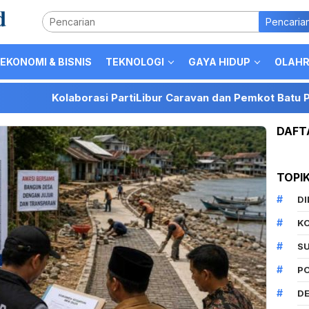
Pencaria
EKONOMI & BISNIS
TEKNOLOGI
GAYA HIDUP
OLAH
olaborasi PartiLibur Caravan dan Pemkot Batu Perkuat Posi
DAFT
TOPI
D
K
S
P
DE