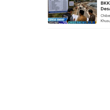
BKK 
Des
Chibe
Khusu