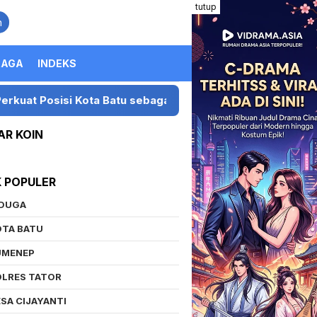
tutup
n
RAGA
INDEKS
si Kota Batu sebagai Destinasi Festival Musik Nasional
AR KOIN
K POPULER
IDUGA
OTA BATU
UMENEP
OLRES TATOR
SA CIJAYANTI