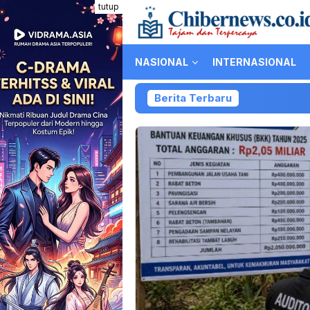
Loncat
tutup
ke
konten
NASIONAL
INTERNASIONAL
Berita Terbaru
K