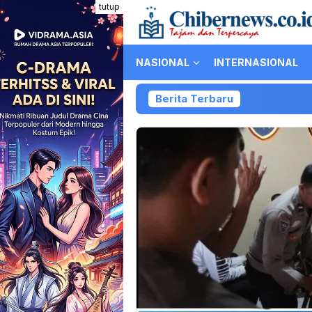
Loncat
tutup
ke
konten
NASIONAL
INTERNASIONAL
Berita Terbaru
Ko