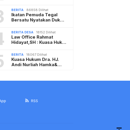
3
BERITA
86858 Dilihat
Ikatan Pemuda Tegal
Bersatu Nyatakan Duk…
4
BERITA DESA
18152 Dilihat
Law Office Rahmat
Hidayat,SH : Kuasa Huk…
5
BERITA
18067 Dilihat
Kuasa Hukum Dra. HJ.
Andi Nurliah Hamka&…
App
RSS