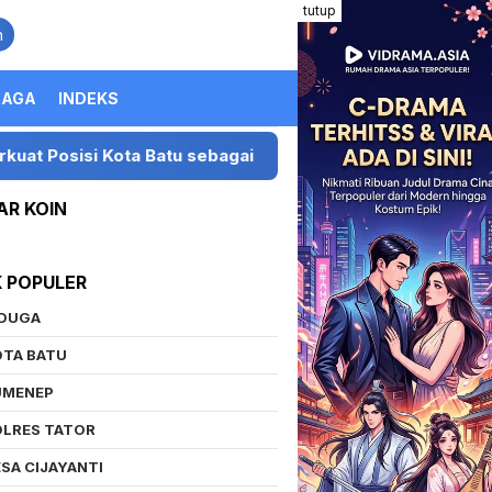
tutup
n
RAGA
INDEKS
i Kota Batu sebagai Destinasi Festival Musik Nasional
AR KOIN
K POPULER
IDUGA
OTA BATU
UMENEP
OLRES TATOR
SA CIJAYANTI