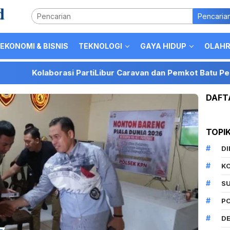
Pencaria
EKONOMI & BISNIS
TEKNOLOGI
GAYA HIDUP
OLAH
laborasi PartiLibur Caravan dan Pemkot Batu Perkuat Posis
DAFT
TOPI
D
K
S
P
DE