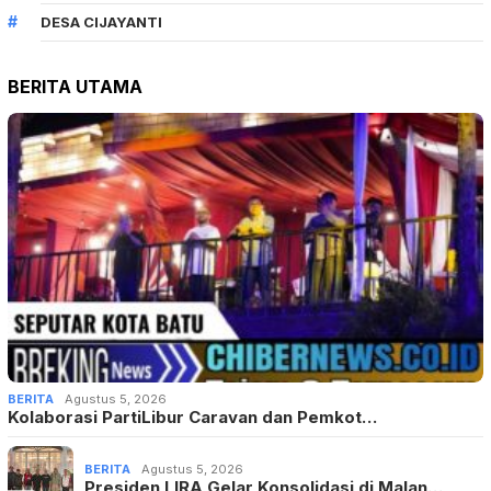
DESA CIJAYANTI
BERITA UTAMA
BERITA
Agustus 5, 2026
Kolaborasi PartiLibur Caravan dan Pemkot…
BERITA
Agustus 5, 2026
Presiden LIRA Gelar Konsolidasi di Malan…