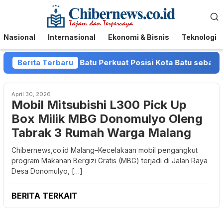
Loncat
Menu
ke
Mobile
konten
Nasional
Internasional
Ekonomi & Bisnis
Teknologi
avan dan Pemkot Batu Perkuat Posisi Kota Batu sebagai Dest
Berita Terbaru
April 30, 2026
Mobil Mitsubishi L300 Pick Up
Box Milik MBG Donomulyo Oleng
Tabrak 3 Rumah Warga Malang
Chibernews,co.id Malang–Kecelakaan mobil pengangkut
program Makanan Bergizi Gratis (MBG) terjadi di Jalan Raya
Desa Donomulyo, […]
BERITA TERKAIT