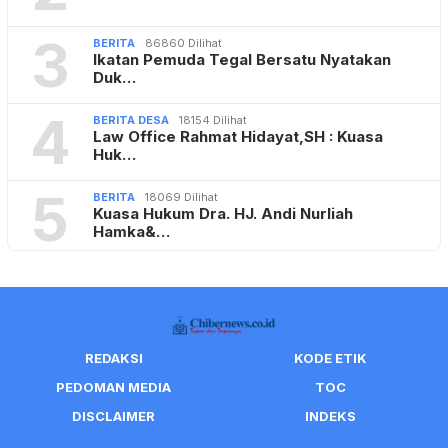
3
BERITA
86860 Dilihat
Ikatan Pemuda Tegal Bersatu Nyatakan
Duk…
4
BERITA DESA
18154 Dilihat
Law Office Rahmat Hidayat,SH : Kuasa
Huk…
5
BERITA
18069 Dilihat
Kuasa Hukum Dra. HJ. Andi Nurliah
Hamka&…
REDAKSI
KODE ETIK
PEDOMAN MEDIA
TOC
DISCLAIMER
INDEKS