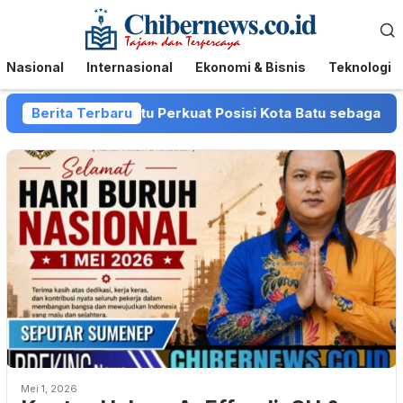
Loncat
Menu
ke
Mobile
konten
Nasional
Internasional
Ekonomi & Bisnis
Teknologi
dan Pemkot Batu Perkuat Posisi Kota Batu sebagai Destinas
Berita Terbaru
Mei 1, 2026