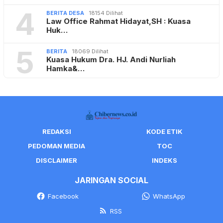
4
BERITA DESA
18154 Dilihat
Law Office Rahmat Hidayat,SH : Kuasa
Huk…
5
BERITA
18069 Dilihat
Kuasa Hukum Dra. HJ. Andi Nurliah
Hamka&…
REDAKSI
KODE ETIK
PEDOMAN MEDIA
TOC
DISCLAIMER
INDEKS
JARINGAN SOCIAL
Facebook
WhatsApp
RSS