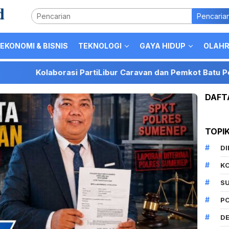
Pencaria
EKONOMI & BISNIS
TEKNOLOGI
GAYA HIDUP
OLAH
laborasi PartiLibur Caravan dan Pemkot Batu Perkuat Posis
DAFT
TOPI
D
K
S
P
DE