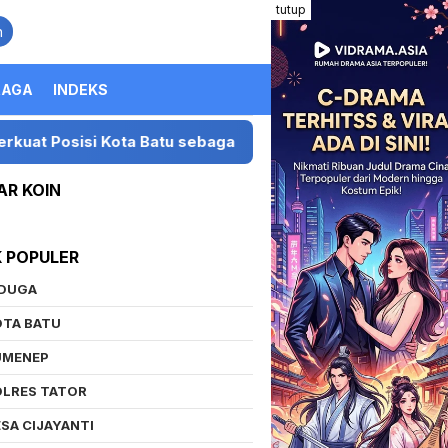
tutup
n
RAGA
INDEKS
i Kota Batu sebagai Destinasi Festival Musik Nasional
AR KOIN
K POPULER
IDUGA
OTA BATU
UMENEP
OLRES TATOR
SA CIJAYANTI