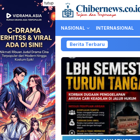
Loncat
tutup
ke
konten
NASIONAL
INTERNASIONAL
Berita Terbaru
Ko