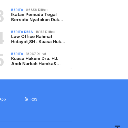
3
BERITA
86858 Dilihat
Ikatan Pemuda Tegal
Bersatu Nyatakan Duk…
4
BERITA DESA
18152 Dilihat
Law Office Rahmat
Hidayat,SH : Kuasa Huk…
5
BERITA
18067 Dilihat
Kuasa Hukum Dra. HJ.
Andi Nurliah Hamka&…
App
RSS