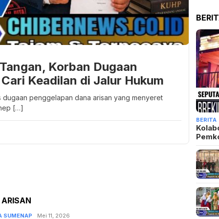
BERI
 Tangan, Korban Dugaan
Cari Keadilan di Jalur Hukum
s dugaan penggelapan dana arisan yang menyeret
nep […]
BERITA
Kolab
Pemk
 ARISAN
A SUMENAP
Admin
Mei 11, 2026