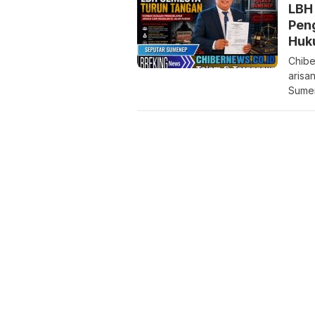
LBH
Peng
Huk
Chibe
arisa
Sume