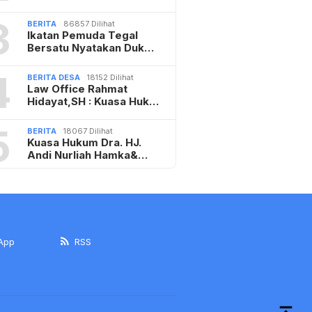
3
BERITA
86857 Dilihat
Ikatan Pemuda Tegal
Bersatu Nyatakan Duk…
4
BERITA DESA
18152 Dilihat
Law Office Rahmat
Hidayat,SH : Kuasa Huk…
5
BERITA
18067 Dilihat
Kuasa Hukum Dra. HJ.
Andi Nurliah Hamka&…
App
RSS