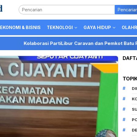
Pencaria
EKONOMI & BISNIS
TEKNOLOGI
GAYA HIDUP
OLAH
olaborasi PartiLibur Caravan dan Pemkot Batu Perkuat Posis
DAFT
TOPI
D
K
S
P
DE