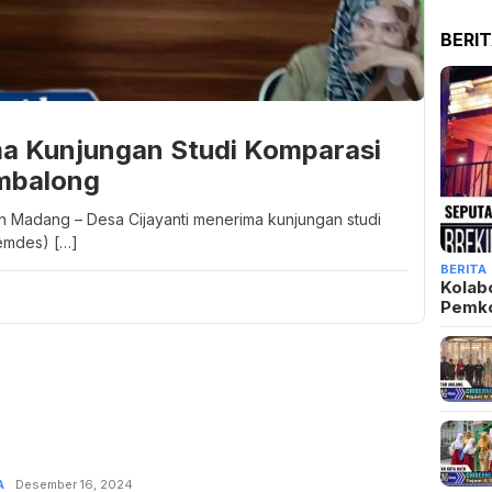
BERI
ma Kunjungan Studi Komparasi
mbalong
an Madang – Desa Cijayanti menerima kunjungan studi
emdes) […]
BERITA
Kolab
Pemk
A
Admin
Desember 16, 2024