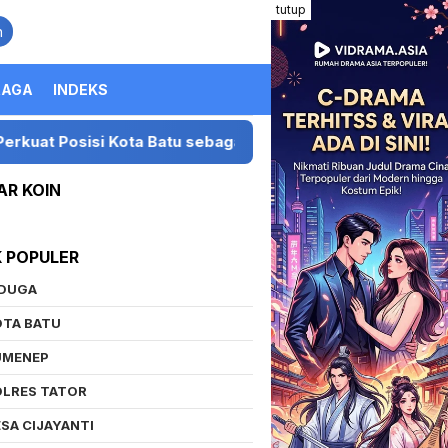
tutup
n
RAGA
INDEKS
i Kota Batu sebagai Destinasi Festival Musik Nasional
AR KOIN
K POPULER
IDUGA
OTA BATU
UMENEP
OLRES TATOR
SA CIJAYANTI