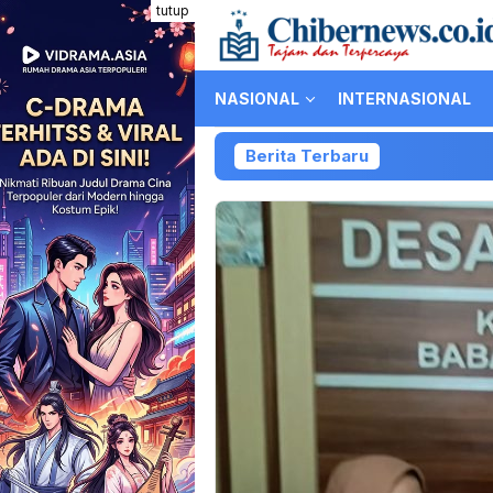
Loncat
tutup
ke
konten
NASIONAL
INTERNASIONAL
Berita Terbaru
K