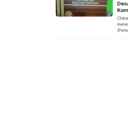
Desa
Kom
Chibe
mener
(Pemd