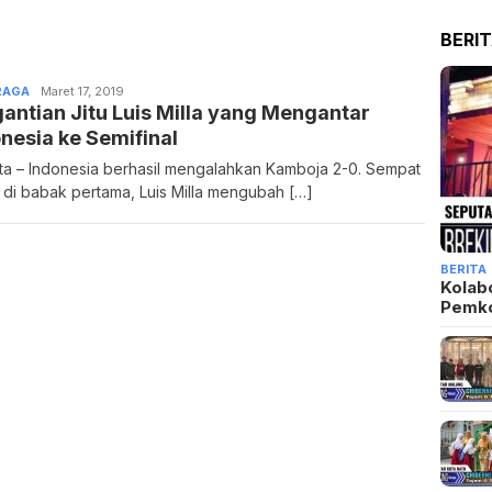
BERI
RAGA
Zulpadli
Maret 17, 2019
antian Jitu Luis Milla yang Mengantar
nesia ke Semifinal
ta – Indonesia berhasil mengalahkan Kamboja 2-0. Sempat
 di babak pertama, Luis Milla mengubah […]
BERITA
Kolab
Pemk