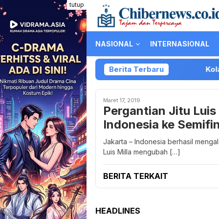
Loncat
tutup
ke
konten
NASIONAL
INTERNASIONAL
Berita Terbaru
Kolaborasi P
Maret 17, 2019
Pergantian Jitu Lui
Indonesia ke Semifin
Jakarta – Indonesia berhasil meng
Luis Milla mengubah […]
BERITA TERKAIT
HEADLINES