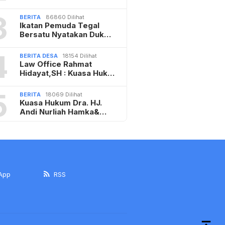
3
BERITA
86860 Dilihat
Ikatan Pemuda Tegal
Bersatu Nyatakan Duk…
4
BERITA DESA
18154 Dilihat
Law Office Rahmat
Hidayat,SH : Kuasa Huk…
5
BERITA
18069 Dilihat
Kuasa Hukum Dra. HJ.
Andi Nurliah Hamka&…
App
RSS