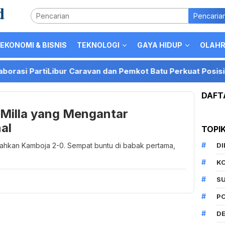
Pencaria
EKONOMI & BISNIS
TEKNOLOGI
GAYA HIDUP
OLAH
artiLibur Caravan dan Pemkot Batu Perkuat Posisi Kota Bat
DAFT
s Milla yang Mengantar
al
TOPI
alahkan Kamboja 2-0. Sempat buntu di babak pertama,
D
K
S
P
DE