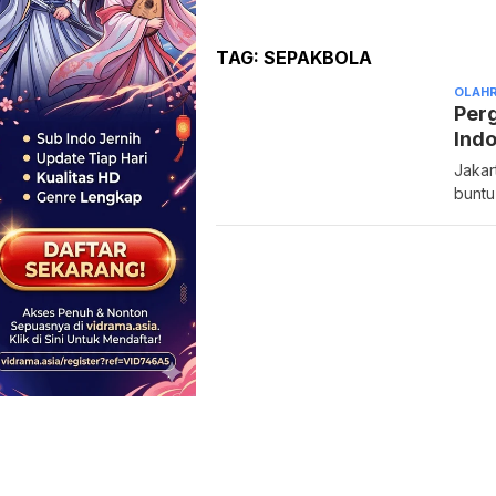
TAG:
SEPAKBOLA
OLAH
Perg
Indo
Jakar
buntu