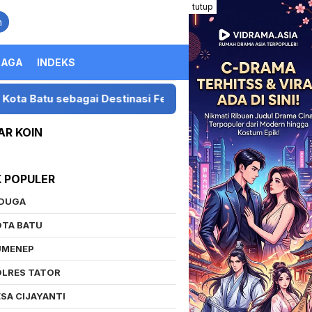
tutup
n
RAGA
INDEKS
u sebagai Destinasi Festival Musik Nasional
Preside
AR KOIN
K POPULER
IDUGA
OTA BATU
UMENEP
OLRES TATOR
SA CIJAYANTI