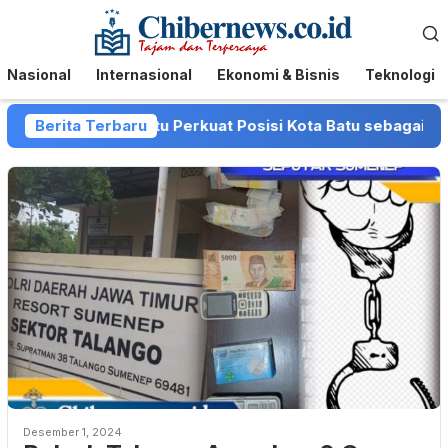
Loncat
Menu
ke
Mobile
konten
Nasional
Internasional
Ekonomi & Bisnis
Teknologi
dan Pemkot Batu Perkuat Posisi Kota Batu sebagai Destinas
Berita Terbaru
Desember 1, 2024