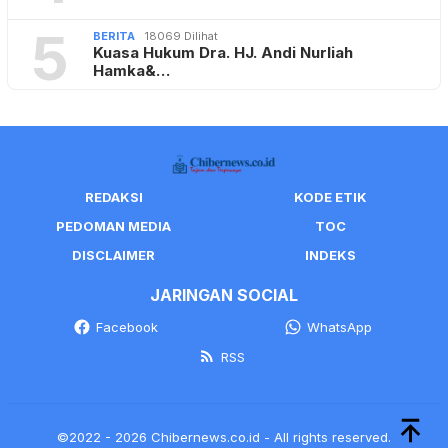
5
BERITA
18069 Dilihat
Kuasa Hukum Dra. HJ. Andi Nurliah
Hamka&…
REDAKSI
KODE ETIK
PEDOMAN MEDIA
TOC
DISCLAIMER
INDEKS
JARINGAN SOCIAL
Facebook
WhatsApp
RSS
©2022 - 2026 Chibernews.co.id - All rights reserved.