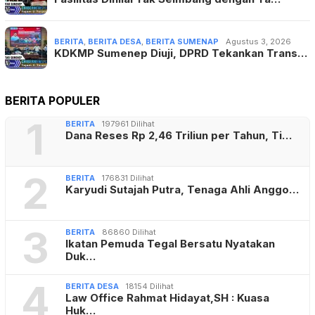
BERITA
,
BERITA DESA
,
BERITA SUMENAP
Agustus 3, 2026
KDKMP Sumenep Diuji, DPRD Tekankan Trans…
BERITA POPULER
1
BERITA
197961 Dilihat
Dana Reses Rp 2,46 Triliun per Tahun, Ti…
2
BERITA
176831 Dilihat
Karyudi Sutajah Putra, Tenaga Ahli Anggo…
3
BERITA
86860 Dilihat
Ikatan Pemuda Tegal Bersatu Nyatakan
Duk…
4
BERITA DESA
18154 Dilihat
Law Office Rahmat Hidayat,SH : Kuasa
Huk…