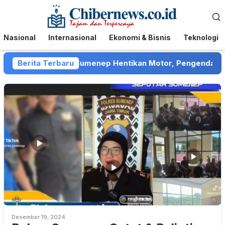
Loncat
Menu
ke
Mobile
konten
Nasional
Internasional
Ekonomi & Bisnis
Teknologi
t Collector di Sumenep Hentikan Motor, Pengendara Menga
Berita Terbaru
Desember 19, 2024