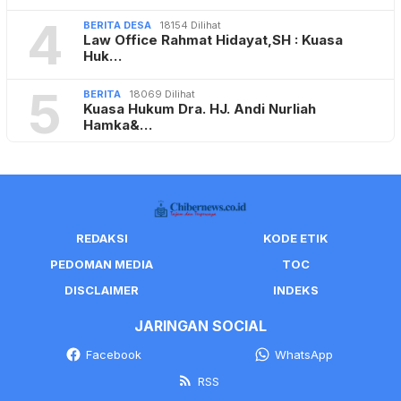
4
BERITA DESA
18154 Dilihat
Law Office Rahmat Hidayat,SH : Kuasa
Huk…
5
BERITA
18069 Dilihat
Kuasa Hukum Dra. HJ. Andi Nurliah
Hamka&…
REDAKSI
KODE ETIK
PEDOMAN MEDIA
TOC
DISCLAIMER
INDEKS
JARINGAN SOCIAL
Facebook
WhatsApp
RSS