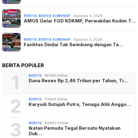
BERITA
,
BERITA SUMENAP
Agustus 4, 2026
AMOS Gelar FGD KDKMP, Perwakilan Kodim T…
BERITA
,
BERITA SUMENAP
Agustus 3, 2026
Fasilitas Dinilai Tak Seimbang dengan Ta…
BERITA POPULER
1
BERITA
197961 Dilihat
Dana Reses Rp 2,46 Triliun per Tahun, Ti…
2
BERITA
176831 Dilihat
Karyudi Sutajah Putra, Tenaga Ahli Anggo…
3
BERITA
86860 Dilihat
Ikatan Pemuda Tegal Bersatu Nyatakan
Duk…