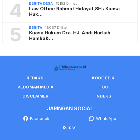
4
BERITA DESA
18152 Dilihat
Law Office Rahmat Hidayat,SH : Kuasa
Huk…
5
BERITA
18067 Dilihat
Kuasa Hukum Dra. HJ. Andi Nurliah
Hamka&…
REDAKSI
KODE ETIK
PEDOMAN MEDIA
TOC
DISCLAIMER
INDEKS
JARINGAN SOCIAL
Facebook
WhatsApp
RSS