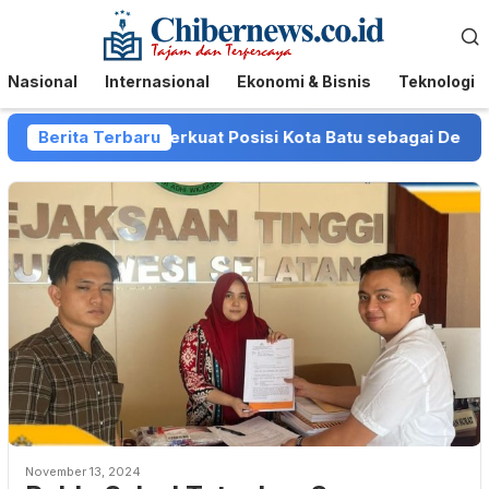
Loncat
Menu
ke
Mobile
konten
Nasional
Internasional
Ekonomi & Bisnis
Teknologi
Pemkot Batu Perkuat Posisi Kota Batu sebagai Destinasi Fe
Berita Terbaru
November 13, 2024