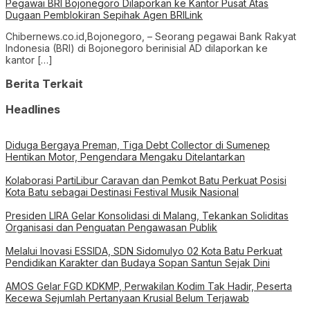
Pegawai BRI Bojonegoro Dilaporkan ke Kantor Pusat Atas
Dugaan Pemblokiran Sepihak Agen BRILink
Chibernews.co.id,Bojonegoro, – Seorang pegawai Bank Rakyat
Indonesia (BRI) di Bojonegoro berinisial AD dilaporkan ke
kantor […]
Berita Terkait
Headlines
Diduga Bergaya Preman, Tiga Debt Collector di Sumenep
Hentikan Motor, Pengendara Mengaku Ditelantarkan
Kolaborasi PartiLibur Caravan dan Pemkot Batu Perkuat Posisi
Kota Batu sebagai Destinasi Festival Musik Nasional
Presiden LIRA Gelar Konsolidasi di Malang, Tekankan Soliditas
Organisasi dan Penguatan Pengawasan Publik
Melalui Inovasi ESSIDA, SDN Sidomulyo 02 Kota Batu Perkuat
Pendidikan Karakter dan Budaya Sopan Santun Sejak Dini
AMOS Gelar FGD KDKMP, Perwakilan Kodim Tak Hadir, Peserta
Kecewa Sejumlah Pertanyaan Krusial Belum Terjawab