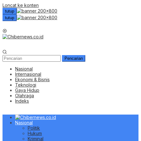
Loncat ke konten
tutup
tutup
Menu Mobile
Pencarian
Nasional
Internasional
Ekonomi & Bisnis
Teknologi
Gaya Hidup
Olahraga
Indeks
Nasional
Politik
Hukum
Kriminal