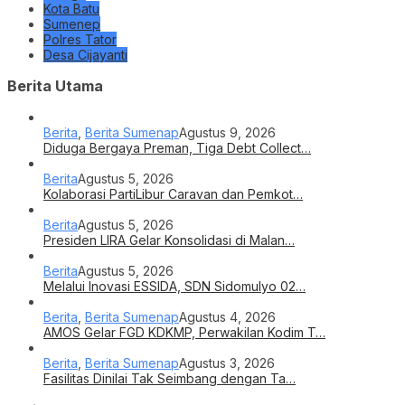
Kota Batu
Sumenep
Polres Tator
Desa Cijayanti
Berita Utama
Berita
,
Berita Sumenap
Agustus 9, 2026
Diduga Bergaya Preman, Tiga Debt Collect…
Berita
Agustus 5, 2026
Kolaborasi PartiLibur Caravan dan Pemkot…
Berita
Agustus 5, 2026
Presiden LIRA Gelar Konsolidasi di Malan…
Berita
Agustus 5, 2026
Melalui Inovasi ESSIDA, SDN Sidomulyo 02…
Berita
,
Berita Sumenap
Agustus 4, 2026
AMOS Gelar FGD KDKMP, Perwakilan Kodim T…
Berita
,
Berita Sumenap
Agustus 3, 2026
Fasilitas Dinilai Tak Seimbang dengan Ta…