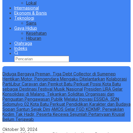
Lokal
Internasional
Ekonomi & Bisnis
Teknologi
Sains
Gaya Hidup
Kesehatan
Hiburan
Olahraga
Indeks
Berita Terbaru
Diduga Bergaya Preman, Tiga Debt Collector di Sumenep
Hentikan Motor, Pengendara Mengaku Ditelantarkan
Kolaborasi
PartiLibur Caravan dan Pemkot Batu Perkuat Posisi Kota Batu
sebagai Destinasi Festival Musik Nasional
Presiden LIRA Gelar
Konsolidasi di Malang, Tekankan Soliditas Organisasi dan
Penguatan Pengawasan Publik
Melalui Inovasi ESSIDA, SDN
Sidomulyo 02 Kota Batu Perkuat Pendidikan Karakter dan Budaya
Sopan Santun Sejak Dini
AMOS Gelar FGD KDKMP, Perwakilan
Kodim Tak Hadir, Peserta Kecewa Sejumlah Pertanyaan Krusial
Belum Terjawab
Oktober 30, 2024