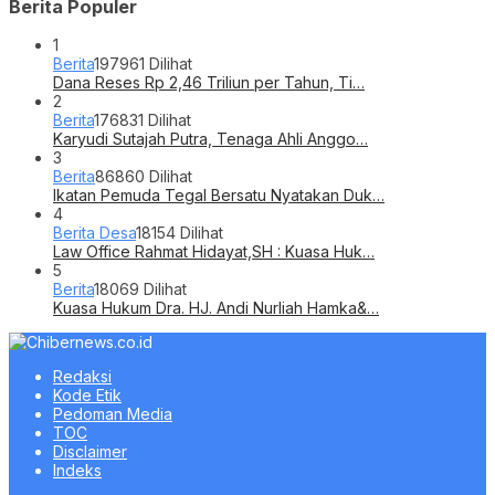
Berita Populer
1
Berita
197961 Dilihat
Dana Reses Rp 2,46 Triliun per Tahun, Ti…
2
Berita
176831 Dilihat
Karyudi Sutajah Putra, Tenaga Ahli Anggo…
3
Berita
86860 Dilihat
Ikatan Pemuda Tegal Bersatu Nyatakan Duk…
4
Berita Desa
18154 Dilihat
Law Office Rahmat Hidayat,SH : Kuasa Huk…
5
Berita
18069 Dilihat
Kuasa Hukum Dra. HJ. Andi Nurliah Hamka&…
Redaksi
Kode Etik
Pedoman Media
TOC
Disclaimer
Indeks