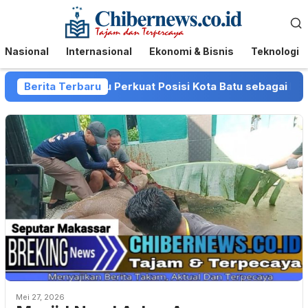
Loncat
Menu
ke
Mobile
konten
Nasional
Internasional
Ekonomi & Bisnis
Teknologi
 dan Pemkot Batu Perkuat Posisi Kota Batu sebagai Destinas
Berita Terbaru
Mei 27, 2026