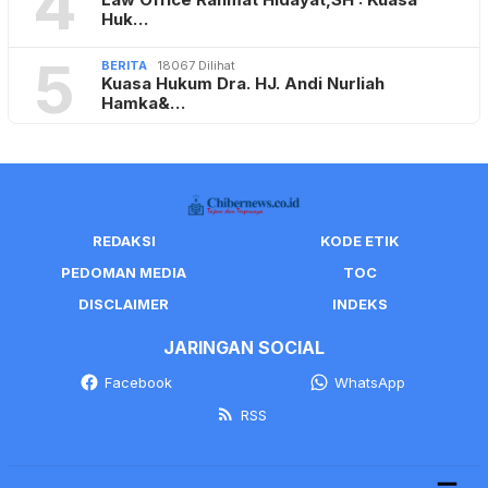
4
Huk…
5
BERITA
18067 Dilihat
Kuasa Hukum Dra. HJ. Andi Nurliah
Hamka&…
REDAKSI
KODE ETIK
PEDOMAN MEDIA
TOC
DISCLAIMER
INDEKS
JARINGAN SOCIAL
Facebook
WhatsApp
RSS