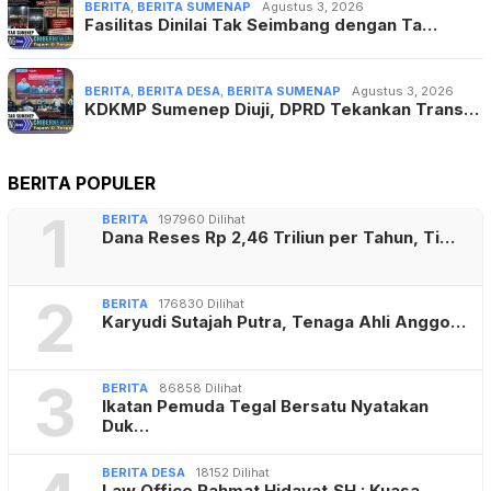
BERITA
,
BERITA SUMENAP
Agustus 3, 2026
Fasilitas Dinilai Tak Seimbang dengan Ta…
BERITA
,
BERITA DESA
,
BERITA SUMENAP
Agustus 3, 2026
KDKMP Sumenep Diuji, DPRD Tekankan Trans…
BERITA POPULER
1
BERITA
197960 Dilihat
Dana Reses Rp 2,46 Triliun per Tahun, Ti…
2
BERITA
176830 Dilihat
Karyudi Sutajah Putra, Tenaga Ahli Anggo…
3
BERITA
86858 Dilihat
Ikatan Pemuda Tegal Bersatu Nyatakan
Duk…
BERITA DESA
18152 Dilihat
Law Office Rahmat Hidayat,SH : Kuasa