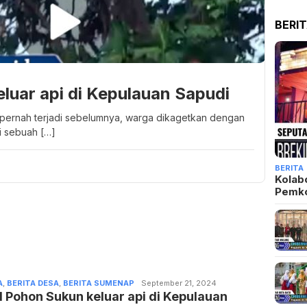
BERI
eluar api di Kepulauan Sapudi
pernah terjadi sebelumnya, warga dikagetkan dengan
i sebuah […]
BERITA
Kolab
Pemk
A
,
BERITA DESA
,
BERITA SUMENAP
Admin
September 21, 2024
l Pohon Sukun keluar api di Kepulauan