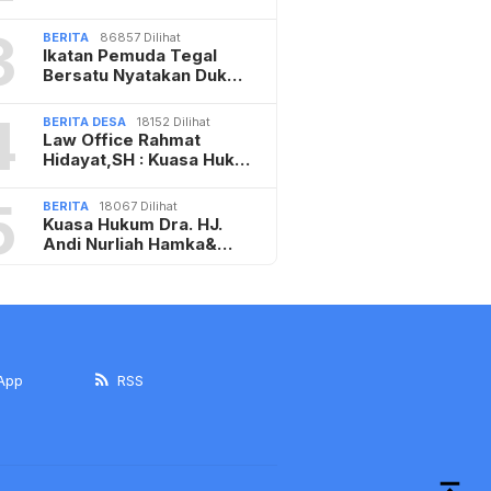
3
BERITA
86857 Dilihat
Ikatan Pemuda Tegal
Bersatu Nyatakan Duk…
4
BERITA DESA
18152 Dilihat
Law Office Rahmat
Hidayat,SH : Kuasa Huk…
5
BERITA
18067 Dilihat
Kuasa Hukum Dra. HJ.
Andi Nurliah Hamka&…
App
RSS