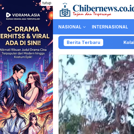
Loncat
tutup
ke
konten
NASIONAL
INTERNASIONAL
Berita Terbaru
Kolaborasi Part