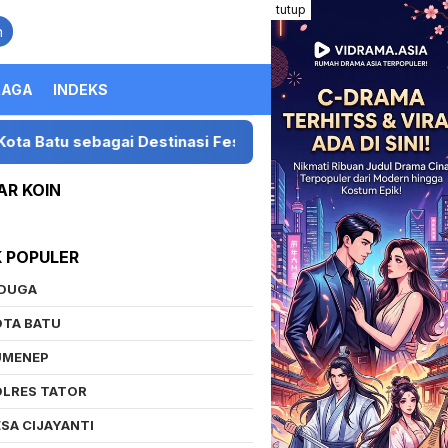
tutup
n
RAGA
INDEKS
bagai Destinasi Festival Musik Nasional
Presiden L
AR KOIN
K POPULER
IDUGA
OTA BATU
UMENEP
OLRES TATOR
SA CIJAYANTI