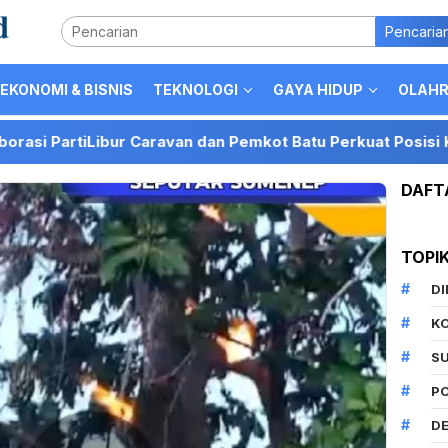
Pencaria
EKONOMI & BISNIS
TEKNOLOGI
GAYA HIDUP
OLAH
iLibur Caravan dan Pemkot Batu Perkuat Posisi Kota Batu se
DAFT
TOPI
D
K
S
P
DE