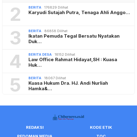
2
BERITA
176829 Dilihat
Karyudi Sutajah Putra, Tenaga Ahli Anggo…
3
BERITA
86858 Dilihat
Ikatan Pemuda Tegal Bersatu Nyatakan
Duk…
4
BERITA DESA
18152 Dilihat
Law Office Rahmat Hidayat,SH : Kuasa
Huk…
5
BERITA
18067 Dilihat
Kuasa Hukum Dra. HJ. Andi Nurliah
Hamka&…
REDAKSI
KODE ETIK
PEDOMAN MEDIA
TOC