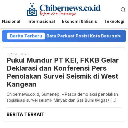
Loncat
Menu
ke
Mobile
konten
Nasional
Internasional
Ekonomi & Bisnis
Teknologi
avan dan Pemkot Batu Perkuat Posisi Kota Batu sebagai Des
Berita Terbaru
Juni 26, 2025
Pukul Mundur PT KEI, FKKB Gelar
Deklarasi dan Konferensi Pers
Penolakan Survei Seismik di West
Kangean
Chibernews.co.id, Sumenep, – Pasca demo aksi penolakan
sosialisasi survei seismik Minyak dan Gas Bumi (Migas) […]
BERITA TERKAIT